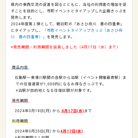
県内の東西交流の促進を図るとともに、当社の利用者の増加を促
すことを目的とし、市町イベントとタイアップした企画きっぷを
発売します。
2024年度第１弾として、朝日町の「あさひ舟川 春の四重奏」
とタイアップし、
「市町イベントタイアップきっぷ（あさひ舟
川 春の四重奏）」
を発売します。
※発売期間・利用期間を延長しました（4月17日（水）まで）
商品内容
石動駅～東滑川駅間の各駅から泊駅（イベント開催最寄駅）ま
での往復運賃が1,000円になるお得なきっぷです。
※泊駅が目的地となる往復区間が対象です。
発売期間
2024年3月18日(月) から
4月17日(水)
まで
利用期間
2024年3月25日(月) から
4月17日(水)
※有効期間は１日間