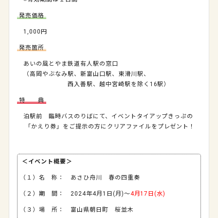
発売価格
1,000円
発売箇所
あいの風とやま鉄道有人駅の窓口
（高岡やぶなみ駅、新富山口駅、東滑川駅、
西入善駅、越中宮崎駅を除く16駅）
特 典
泊駅前 臨時バスのりばにて、イベントタイアップきっぷの
「かえり券」をご提示の方にクリアファイルをプレゼント！
＜イベント概要＞
（１）名 称： あさひ舟川 春の四重奏
（２）期 間： 2024年4月1日(月)～
4月17日(水)
（３）場 所： 富山県朝日町 桜並木