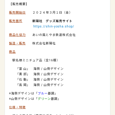
【販売概要】
販売開始日
２０２４年３月１日（金）
販売箇所
新陽社 グッズ販売サイト
https://shin-yosha.shop/
商品化協力
あいの風とやま鉄道株式会社
製造・販売
株式会社新陽社
商品
駅名標ミニチュア品（全16種）
「富 山」 海側 / 山側デザイン
「黒 部」
海側 / 山側デザイン
「石 動」
海側 / 山側デザイン
「高 岡」
海側 / 山側デザイン
※海側デザインは「
ブルー
基調」
※山側デザインは「
グリーン
基調」
仕様・特徴