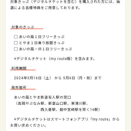
対象きっぷ（デジタルチケットを含む）を購入された方には、抽
選による各種特典をご用意しております。
対象のきっぷ
▢ あいの風１日フリーきっぷ
▢ とやま１日乗り放題きっぷ
▢ あいの風・IR１日フリーきっぷ
※デジタルチケット（my route版）を含みます。
利用期間
2024年3月16日（土） から 5月6日（月・祝）まで
発売箇所
あいの風とやま鉄道有人駅の窓口
（高岡やぶなみ駅、新富山口駅、東滑川駅、
西入善駅、越中宮崎駅を除く16駅）
※デジタルチケットはスマートフォンアプリ「my route」から
お買い求めください。