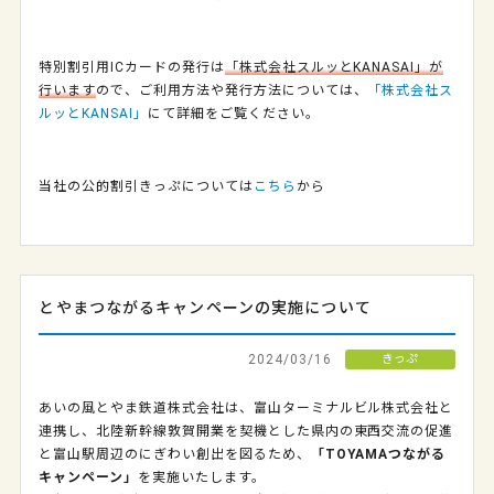
特別割引用ICカードの発行は
「株式会社スルッとKANASAI」が
行います
ので、ご利用方法や発行方法については、
「株式会社ス
ルッとKANSAI」
にて詳細をご覧ください。
当社の公的割引きっぷについては
こちら
から
とやまつながるキャンペーンの実施について
2024/03/16
きっぷ
あいの風とやま鉄道株式会社は、富山ターミナルビル株式会社と
連携し、北陸新幹線敦賀開業を契機とした県内の東西交流の促進
と富山駅周辺のにぎわい創出を図るため、
「TOYAMAつながる
キャンペーン」
を実施いたします。