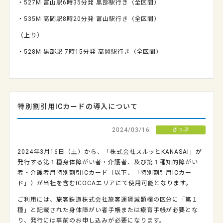
・527M 富山駅6時35分発 黒部駅行き（全区間）
・535M 高岡駅8時20分発 富山駅行き（全区間）
（上り）
・528M
黒部駅
7
時
15
分発
高岡駅行き（全区間）
特別割引用ICカードの導入について
2024/03/16
きっぷ
2024年3月16日（土）から、「株式会社スルッとKANASAI」が
発行する第１種身体障がい者・介護者、及び第１種知的障がい
者・介護者用特別割引ICカード（以下、「特別割引用ICカー
ド」）が当社を含むICOCAエリアにて使用可能となります。
ご利用には、旅客鉄道株式会社旅客運賃減額欄の区分に「第１
種」と記載された身体障がい者手帳または療育手帳が必要とな
り、発行には事前のお申し込みが必要になります。