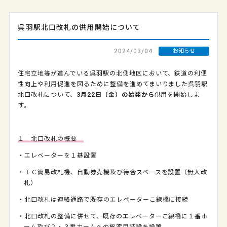
呉羽駅北口改札の供用開始について
2024/03/04
お知らせ
住宅立地等が進んでいる呉羽駅の北側地区において、鉄道の利便
性向上や利用促進を図るために整備を進めてまいりました呉羽駅
北口改札について、
3月22日（金）の始発から
供用を開始しま
す。
１ 北口改札の概要
・エレベーターを１基設置
・ＩＣ簡易改札機、自動券売機及び待合スペースを設置（無人改
札）
・北口改札は連絡通路で既存のエレベーターこ線橋に接続
・北口改札の整備に併せて、既存のエレベーターこ線橋に１番ホ