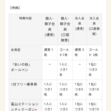
【特典】
特典内容
個人･
個人･
法人会
法人会
員
員
親子会
親子会
(通常)
(口座振
員
員
替)
(通常)
(口座
振替)
会員証
通常 1
ゴール
通常 3
ゴール
枚
ド1枚
枚
ド 3枚
「あいの助」
―
1人に
―
1社に
つき1
つき3
ボールペン
本
本
1日フリー乗車券
1人に
1人に
1社に
1社に
つき1
つき2
つき5
つき10
枚
枚
枚
枚
富山ステーション
1人に
1人に
1社に
1社に
つき1
つき2
つき5
つき10
シティクーポン
※