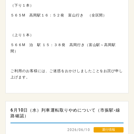
（下り１本）
５６５M 高岡
駅１６：５２発 富山行き （全区間）
（上り１本）
５６６M 泊 駅 １５：３８発 高岡行き（富山駅～高岡駅
間）
ご利用のお客様には、ご迷惑をおかけしましたことをお詫び申し
上げます。
6月10日（水）列車運転取りやめについて（市振駅-線
路確認）
2026/06/10
運行情報