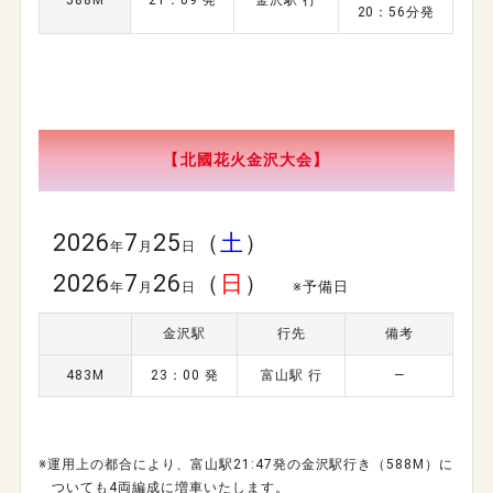
588M
21：09 発
金沢駅 行
20：56分発
【北國花火金沢大会】
2026
7
25
（
土
）
年
月
日
2026
7
26
（
日
）
※予備日
年
月
日
金沢駅
行先
備考
483M
23：00 発
富山駅 行
―
※運用上の都合により、富山駅21:47発の金沢駅行き（588M）に
ついても4両編成に増車いたします。