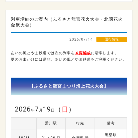
列車増結のご案内（ふるさと龍宮花火大会・北國花火
金沢大会）
2026/07/14
運行情報
あいの風とやま鉄道では次の列車を
４両編成
に増車します。
夏のお出かけには是非、あいの風とやま鉄道をご利用ください。
【ふるさと龍宮まつり海上花火大会】
2026
7
19
（
日
）
年
月
日
滑川駅
行先
備考
黒部駅