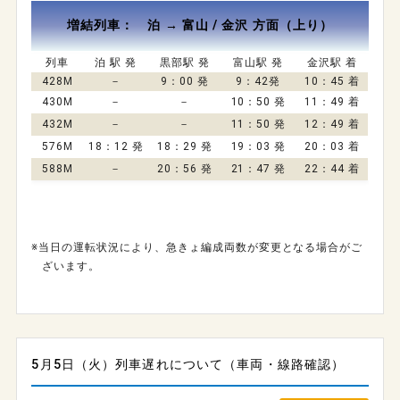
増結列車： 泊 → 富山 / 金沢 方面（上り）
列車
泊 駅 発
黒部駅 発
富山駅 発
金沢駅 着
428M
－
9：00 発
9：42発
10：45 着
430M
－
－
10：50 発
11：49 着
432M
－
－
11：50 発
12：49 着
576M
18：12 発
18：29 発
19：03 発
20：03 着
588M
－
20：56 発
21：47 発
22：44 着
※当日の運転状況により、急きょ編成両数が変更となる場合がご
ざいます。
5月5日（火）列車遅れについて（車両・線路確認）