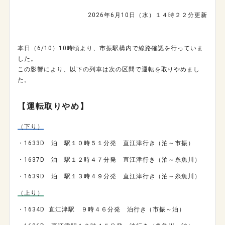
2026年6月10日（水）１４時２２分更新
本日（6/10）10時頃より、市振駅構内で線路確認を行っていま
した。
この影響により、以下の列車は次の区間で運転を取りやめまし
た。
【運転取りやめ】
（下り）
・
1633D
泊 駅１０時５１分発 直江津行き（泊～市振）
・
1637D
泊 駅１２時４７分発 直江津行き（泊～糸魚川）
・
1639D
泊 駅１３時４９分発 直江津行き（泊～糸魚川）
（上り）
・
1634D
直江津駅 ９時４６分発 泊行き（市振～泊）