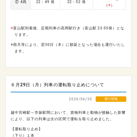
② 4両
22：49 発
22：52 発
（
※
）
※
富山駅到着後、定期列車の高岡駅行き（富山駅 23:05発）とな
ります。
※雨天等により、翌30日（木）に順延となった場合も運行いたし
ます。
６月29日（月）列車の運転取り止めについて
2026/06/30
運行情報
越中宮崎駅～市振駅間において、貨物列車と動物が接触した影響
により、以下の列車は次の区間で運転を取り止めました。
【運転取り止め】
（下り）１本