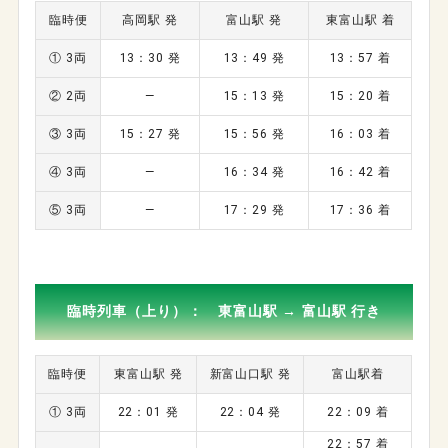
臨時便
高岡駅 発
富山駅 発
東富山駅 着
① 3両
13：30 発
13：49 発
13：57 着
② 2両
―
15：13 発
15：20 着
③ 3両
15：27 発
15：56 発
16：03 着
④ 3両
―
16：34 発
16：42 着
⑤ 3両
―
17：29 発
17：36 着
臨時列車（上り）： 東富山駅 → 富山駅 行き
臨時便
東富山駅 発
新富山口駅 発
富山駅着
① 3両
22：01 発
22：04 発
22：09 着
22：57 着