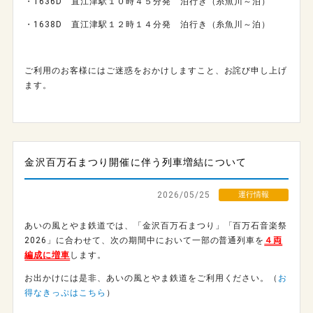
・
1636D
直江津駅１０時４５分発 泊行き（糸魚川～泊）
・
1638D
直江津駅１２時１４分発 泊行き（糸魚川～泊）
ご利用のお客様にはご迷惑をおかけしますこと、お詫び申し上げ
ます。
金沢百万石まつり開催に伴う列車増結について
2026/05/25
運行情報
あいの風とやま鉄道では、「金沢百万石まつり」「百万石音楽祭
2026」に合わせて、次の期間中において一部の普通列車を
４両
編成に増車
します。
お出かけには是非、あいの風とやま鉄道をご利用ください。（
お
得なきっぷはこちら
）