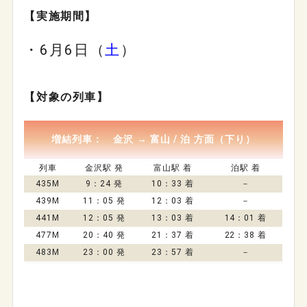
【実施期間】
・6月6日（
土
）
【対象の列車】
増結列車： 金沢 → 富山 / 泊 方面（下り）
列車
金沢駅 発
富山駅 着
泊駅 着
435M
9：24 発
10：33 着
－
439M
11：05 発
12：03 着
－
441M
12：05 発
13：03 着
14：01 着
477M
20：40 発
21：37 着
22：38 着
483M
23：00 発
23：57 着
－