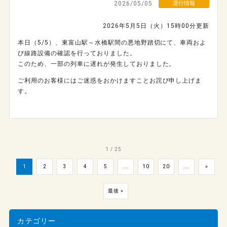
2026/05/05
運行情報
2026年5月5日（火）15時00分更新
本日（5/5）、東富山駅～水橋駅間の悪地野踏切にて、車両およ
び線路設備の確認を行っておりました。
このため、一部の列車に遅れが発生しておりました。
ご利用のお客様にはご迷惑をおかけますことお詫び申し上げま
す。
1 / 25
1
2
3
4
5
...
10
20
...
»
最後 »
カテゴリー