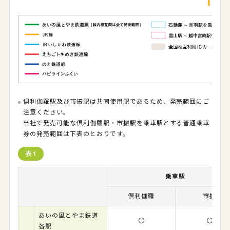
倶利伽羅駅及び市振駅は共同使用駅であるため、発売範囲にご
注意ください。
当社で発売可能な倶利伽羅駅・市振駅を乗車駅とする普通乗車
券の発売範囲は下表のとおりです。
表1
乗車駅
倶利伽羅
市振
あいの風とやま鉄道
〇
〇
各駅