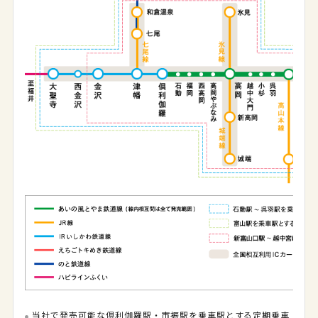
当社で発売可能な倶利伽羅駅・市振駅を乗車駅とする定期乗車