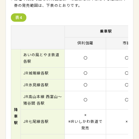
券の発売範囲は、下表のとおりです。
表4
乗車駅
倶利伽羅
市振
あいの風とやま鉄道
〇
〇
各駅
JR城端線各駅
〇
〇
JR氷見線各駅
〇
〇
JR高山本線 西富山～
〇
〇
猪谷間 各駅
降
×
車
JR七尾線各駅
※IRいしかわ鉄道で
×
駅
発売