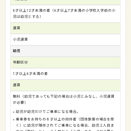
6才以上12才未満の者（6才以上7才未満の小学校入学前の小
児は幼児とする）
運賃
小児運賃
幼児
年齢区分
1才以上6才未満の者
運賃
無料（幼児であっても下記の場合は小児とみなし、小児運賃
が必要）
幼児が幼児だけでご乗車になる場合。
乗車券をお持ちの６才以上の同伴者（団体旅客の場合を除
く）に幼児が随伴されてご乗車になる場合、幼児２人目ま