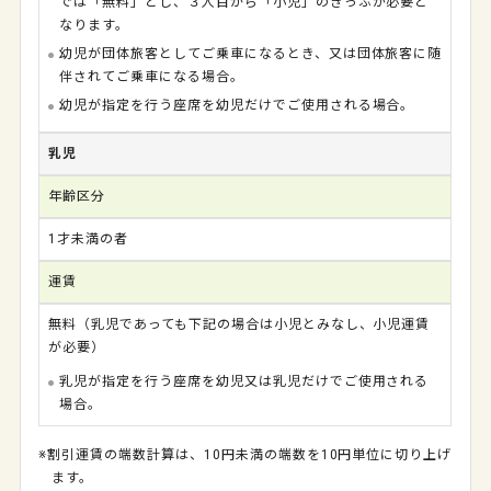
では「無料」とし、３人目から「小児」のきっぷが必要と
なります。
幼児が団体旅客としてご乗車になるとき、又は団体旅客に随
伴されてご乗車になる場合。
幼児が指定を行う座席を幼児だけでご使用される場合。
乳児
年齢区分
1才未満の者
運賃
無料（乳児であっても下記の場合は小児とみなし、小児運賃
が必要）
乳児が指定を行う座席を幼児又は乳児だけでご使用される
場合。
※割引運賃の端数計算は、10円未満の端数を10円単位に切り上げ
ます。