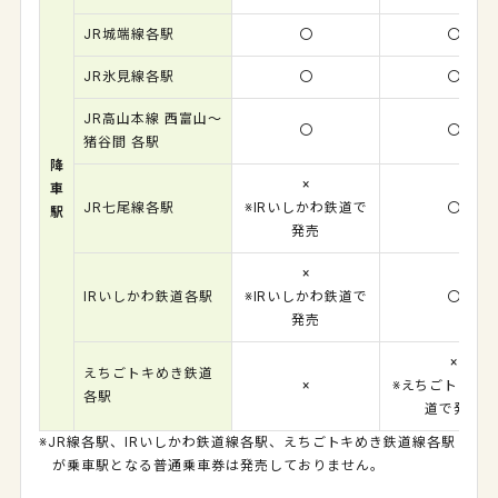
JR城端線各駅
〇
〇
JR氷見線各駅
〇
〇
JR高山本線 西富山～
〇
〇
猪谷間 各駅
降
×
車
JR七尾線各駅
※IRいしかわ鉄道で
〇
駅
発売
×
IRいしかわ鉄道各駅
※IRいしかわ鉄道で
〇
発売
×
えちごトキめき鉄道
×
※えちごトキめ
各駅
道で発売
※JR線各駅、IRいしかわ鉄道線各駅、えちごトキめき鉄道線各駅
が乗車駅となる普通乗車券は発売しておりません。