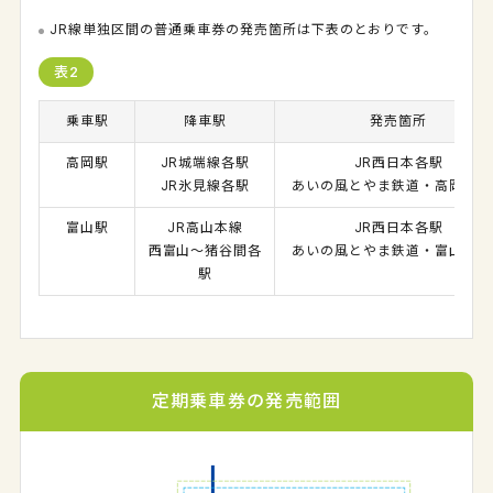
JR線単独区間の普通乗車券の発売箇所は下表のとおりです。
表2
乗車駅
降車駅
発売箇所
高岡駅
JR城端線各駅
JR西日本各駅
JR氷見線各駅
あいの風とやま鉄道・高岡駅の
富山駅
JR高山本線
JR西日本各駅
西富山～猪谷間各
あいの風とやま鉄道・富山駅の
駅
定期乗車券の発売範囲