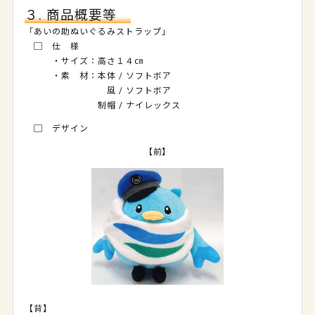
３. 商品概要等
「あいの助ぬいぐるみストラップ」
▢ 仕 様
・サイズ：高さ１４㎝
・素 材：本体 / ソフトボア
風 / ソフトボア
制帽 / ナイレックス
▢ デザイン
【前】
【