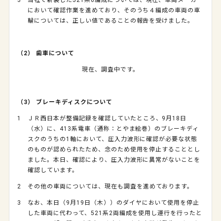
3 当社で新製した521系6編成については、現在、車両メーカー
において確認作業を進めており、そのうち４編成の車両の車
輪については、正しい値であることの報告を受けました。
（2） 歯車について
現在、調査中です。
（3）
ブレーキディスクについて
1 ＪＲ西日本が整備記録を確認していたところ、9月18日
（水）に、413系電車（通称：とやま絵巻）のブレーキディ
スクのうちの1軸において、圧入力波形に確認が必要な状態
のものが認められたため、念のため使用を停止することとし
ました。本日、確認により、圧入力波形に異常がないことを
確認しています。
2 その他の車両については、現在も調査を進めております。
3 なお、本日（9月19日（木））のダイヤにおいて使用を停止
した車両に代わって、521系2両編成を使用し運行を行ったと