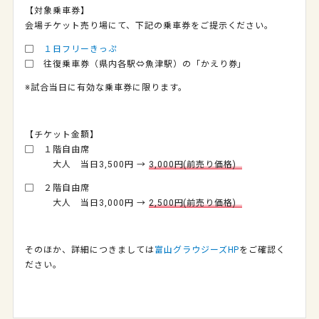
【対象乗車券】
会場チケット売り場にて、下記の乗車券をご提示ください。
▢
１日フリーきっぷ
▢ 往復乗車券（県内各駅⇔魚津駅）の「かえり券」
※試合当日に有効な乗車券に限ります。
【チケット金額】
▢ １階自由席
大人 当日3,500円 →
3,000円(前売り価格)
▢ ２階自由席
大人 当日3,000円 →
2,500円(前売り価格)
そのほか、詳細につきましては
富山グラウジーズHP
をご確認く
ださい。