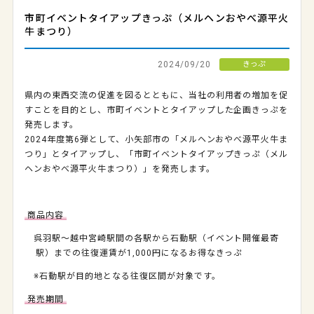
市町イベントタイアップきっぷ（メルヘンおやべ源平火
牛まつり）
2024/09/20
きっぷ
県内の東西交流の促進を図るとともに、当社の利用者の増加を促
すことを目的とし、市町イベントとタイアップした企画きっぷを
発売します。
2024年度第6弾として、小矢部市の「メルヘンおやべ源平火牛ま
つり」とタイアップし、「市町イベントタイアップきっぷ（メル
ヘンおやべ源平火牛まつり）」を発売します。
商品内容
呉羽駅～越中宮崎駅間の各駅から石動駅（イベント開催最寄
駅）までの往復運賃が1,000円になるお得なきっぷ
※石動駅が目的地となる往復区間が対象です。
発売期間