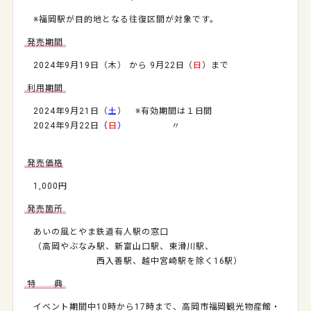
※福岡駅が目的地となる往復区間が対象です。
発売期間
2024年9月19日（木） から 9月22日（
日
）まで
利用期間
2024年9月21日（
土
） ※有効期間は１日間
2024年9月22日
（
日
）
〃
発売価格
1,000円
発売箇所
あいの風とやま鉄道有人駅の窓口
（高岡やぶなみ駅、新富山口駅、東滑川駅、
西入善駅、越中宮崎駅を除く16駅）
特 典
イベント期間中10時から17時まで、高岡市福岡観光物産館・