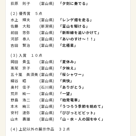
荻原 則子 (富山県)
「夕刻に奏でる」
(２) 優秀賞 ５点
水上 輝夫 (富山県)
「レンゲ畑を走る」
佐藤 大和 (新潟県)
「富山を駆ける」
前田 悠弥 (富山県)
「新幹線を追いかけて」
河部 泰人 (富山県)
「あいのすけ～！！」
吉田 賢治 (富山県)
「北極星」
(３) 入賞 １０点
岡田 貴生 (富山県)
「夏休み」
髙尾 京子 (富山県)
「夕映え」
五十嵐 眞須美
(富山県)
「桜シャワー」
綱谷 昭 (富山県)
「爽快」
奥村 佳子 (石川県)
「ありがとう」
荒井 純一 (富山県)
「一望」
野島 浩二 (富山県)
「始発電車」
本木 絢三 (富山県)
「うつろう季節を眺めて」
安村 達弥 (富山県)
「びびっとビビット」
山木 壽雄 (富山県)
「山・水・人の国をゆく」
(４) 上記以外の展示作品 ３２点