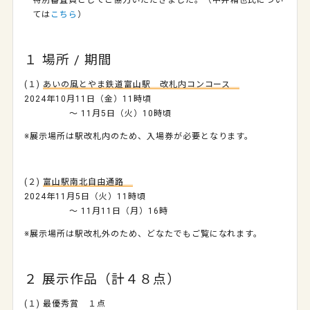
特別審査員としてご協力いただきました。（中井精也氏につい
ては
こちら
）
１ 場所 / 期間
(１)
あいの風とやま鉄道富山駅 改札内コンコース
2024年10月11日（金）11時頃
～ 11月5日（火）10時頃
※展示場所は駅改札内のため、入場券が必要となります。
(２)
富山駅南北自由通路
2024年11月5日（火）11時頃
～ 11月11日（月）16時
※展示場所は駅改札外のため、どなたでもご覧になれます。
２ 展示作品（計４８点）
(１) 最優秀賞 １点