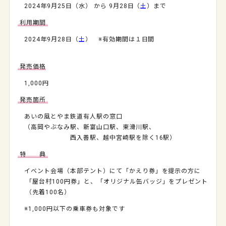
2024年9月25日（水） から 9月28日（
土
）まで
利用期間
2024年9月28日（
土
） ※有効期間は１日間
発売価格
1,000円
発売箇所
あいの風とやま鉄道有人駅の窓口
（高岡やぶなみ駅、新富山口駅、東滑川駅、
西入善駅、越中宮崎駅を除く16駅）
特 典
イベント会場（本部テント）にて「かえり券」を提示の方に
「屋台村100円券」と、「オリジナル缶バッジ」をプレゼント
（先着100名）
※1,000円以下の乗車券も対象です