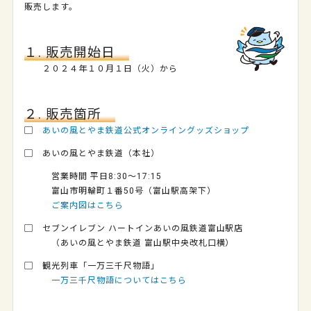
販売します。
１. 販売開始日
２０２４年１０月１日（火）から
２. 販売箇所
▢
あいの風とやま鉄道公式オンライングッズショップ
▢ あいの風とやま鉄道（本社）
営業時間 平日8:30～17:15
富山市明輪町１番50号（富山駅高架下）
ご案内図はこちら
▢ セブンイレブン ハートインあいの風鉄道富山駅店
（あいの風とやま鉄道 富山駅中央改札口横）
▢ 観光列車「一万三千尺物語」
一万三千尺物語についてはこちら