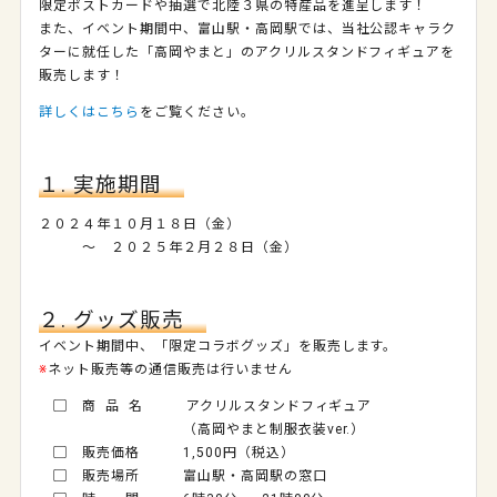
限定ポストカードや抽選で北陸３県の特産品を進呈します！
また、イベント期間中、富山駅・高岡駅では、当社公認キャラク
ターに就任した「高岡やまと」のアクリルスタンドフィギュアを
販売します！
詳しくはこちら
をご覧ください。
１. 実施期間
２０２４年１０月１８日（金）
～ ２０２５年２月２８日（金）
２. グッズ販売
イベント期間中、「限定コラボグッズ」を販売します。
※
ネット販売等の通信販売は行いません
▢ 商 品 名 アクリルスタンドフィギュア
（高岡やまと制服衣装ver.）
▢ 販売価格 1,500円（税込）
▢ 販売場所 富山駅・高岡駅の窓口