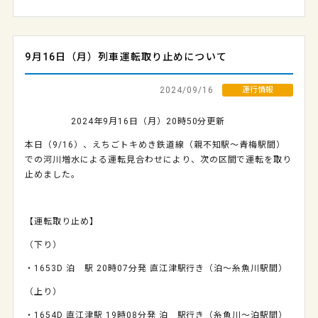
9月16日（月）列車運転取り止めについて
2024/09/16
運行情報
2024年9月16日（月）20時50分更新
本日（9/16）、えちごトキめき鉄道線（親不知駅～青梅駅間）
での河川増水による運転見合わせにより、次の区間で運転を取り
止めました。
【運転取り止め】
（下り）
・1653D 泊 駅 20時07分発 直江津駅行き（泊～糸魚川駅間）
（上り）
・1654D 直江津駅 19時08分発 泊 駅行き（糸魚川～泊駅間）