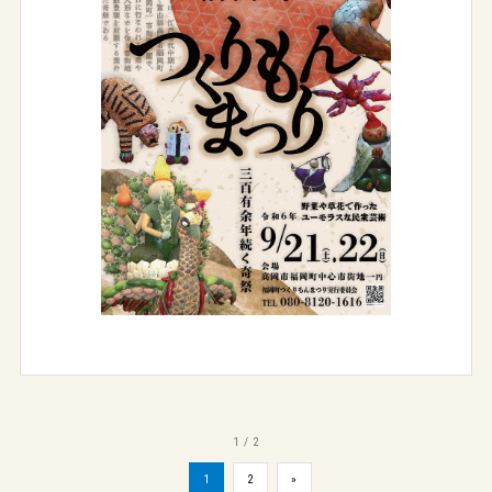
1 / 2
1
2
»