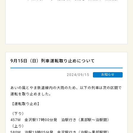
9月15日（日）列車運転取り止めについて
2024/09/15
お知らせ
あいの風とやま鉄道線内の大雨のため、以下の列車は次の区間で
運転を取り止めました。
【運転取り止め】
（下り）
457M 金沢駅17時00分発 泊駅行き（黒部駅～泊駅間）
（上り）
580M 泊駅19時05分発 金沢駅行き（泊駅～黒部駅間）