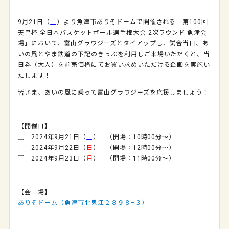
9月21日（
土
）より魚津市ありそドームで開催される「第100回
天皇杯 全日本バスケットボール選手権大会 2次ラウンド 魚津会
場」において、富山グラウジーズとタイアップし、試合当日、あ
いの風とやま鉄道の下記のきっぷを利用しご来場いただくと、当
日券（大人）を前売価格にてお買い求めいただける企画を実施い
たします！
皆さま、あいの風に乗って富山グラウジーズを応援しましょう！
【開催日】
▢ 2024年9月21日（
土
） （開場：10時00分～）
▢ 2024年9月22日（
日
） （開場：12時00分～）
▢ 2024年9月23日（
月
） （開場：11時00分～）
【会 場】
ありそドーム（魚津市北鬼江２８９８−３）