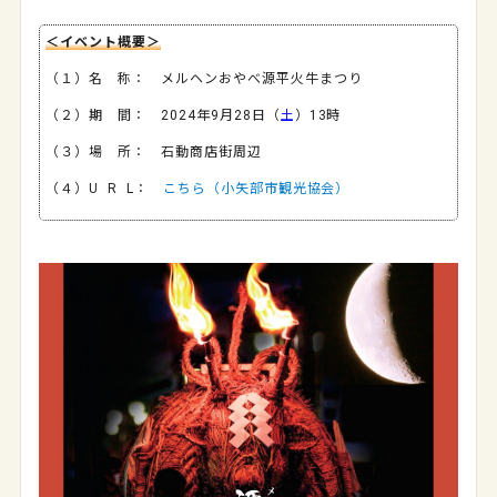
＜イベント概要＞
（１）名 称： メルヘンおやべ源平火牛まつり
（２）期 間： 2024年9月28日（
土
）13時
（３）場 所： 石動商店街周辺
（４）U R L：
こちら（小矢部市観光協会）