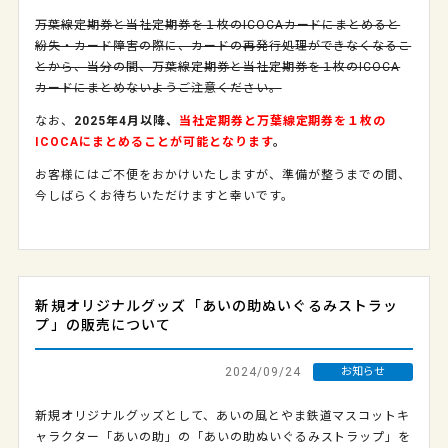
万葉線定期券と当社定期券を１枚のICOCAカードにまとめると
紛失・カード障害の際に、カードの再発行処理ができなくなるこ
とから、当分の間、万葉線定期券と当社定期券を１枚のICOCA
カードにまとめないようご注意ください。
なお、
2025年4月以降、
当社定期券と万葉線定期券を１枚の
ICOCAにまとめることが可能となります
。
お客様にはご不便をおかけいたしますが、準備が整うまでの間、
今しばらくお待ちいただけますと幸いです。
新規オリジナルグッズ「あいの助ぬいぐるみストラッ
プ」の販売について
2024/09/24
お知らせ
新規オリジナルグッズとして、あいの風とやま鉄道マスコットキ
ャラクター「あいの助」の「あいの助ぬいぐるみストラップ」を