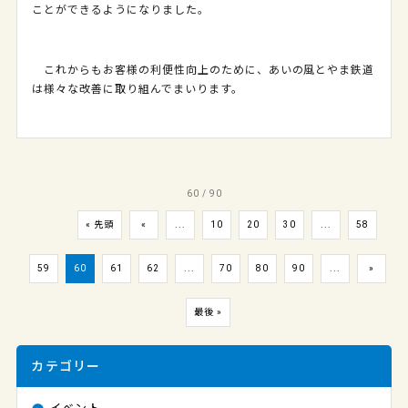
ことができるようになりました。
これからもお客様の利便性向上のために、あいの風とやま鉄道
は様々な改善に取り組んでまいります。
60 / 90
« 先頭
«
...
10
20
30
...
58
59
60
61
62
...
70
80
90
...
»
最後 »
カテゴリー