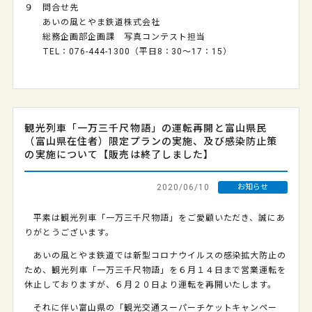
９ 問合せ先
あいの風とやま鉄道株式会社
総務企画部企画課 写真コンテスト担当
TEL：076‐444‐1300（平日8：30～17：15）
観光列車「一万三千尺物語」の運転再開と富山県民
（富山県在住者）限定プランの実施、及び感染防止策
の実施について【販売は終了しました】
2020/06/10
お知らせ
平素は観光列車「一万三千尺物語」をご愛顧いただき、誠にあ
りがとうございます。
あいの風とやま鉄道では新型コロナウイルスの感染拡大防止の
ため、観光列車「一万三千尺物語」を６月１４日まで営業運転を
休止しておりますが、６月２０日より運転を再開いたします。
それに伴い富山県の「観光交通スーパーチケットキャンペー