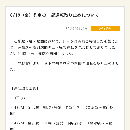
6/19（金）列車の一部運転取り止めについて
2020/06/19
運行情報
石動駅～福岡駅間において、列車がお客様と接触した影響によ
り、津幡駅～高岡駅間の上下線で運転を見合わせておりました
が、11時14分に運転を再開しました。
この影響により、以下の列車は次の区間で運転を取り止めまし
た。
【運転取り止め】
<下り>
・435M 金沢駅 9時27分発 泊駅行き （金沢駅～富山駅
間）
・437M 金沢駅 10時09分発 泊駅行き （黒部駅～泊駅
間）