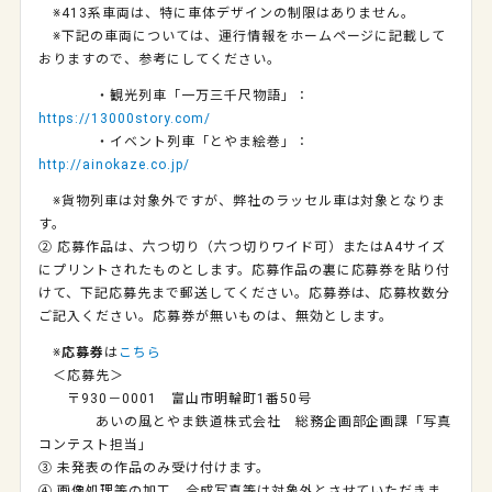
※413系車両は、特に車体デザインの制限はありません。
※下記の車両については、運行情報をホームページに記載して
おりますので、参考にしてください。
・観光列車「一万三千尺物語」：
https://13000story.com/
・イベント列車「とやま絵巻」：
http://ainokaze.co.jp/
※貨物列車は対象外ですが、弊社のラッセル車は対象となりま
す。
② 応募作品は、六つ切り（六つ切りワイド可）またはA4サイズ
にプリントされたものとします。応募作品の裏に応募券を貼り付
けて、下記応募先まで郵送してください。応募券は、応募枚数分
ご記入ください。応募券が無いものは、無効とします。
※
応募券
は
こちら
＜応募先＞
〒930－0001 富山市明輪町1番50号
あいの風とやま鉄道株式会社 総務企画部企画課「写真
コンテスト担当」
③ 未発表の作品のみ受け付けます。
④ 画像処理等の加工、合成写真等は対象外とさせていただきま