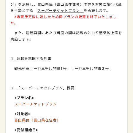
ン」を活用し、富山県民（富山県在住者）の方を対象に旅行代金
を半額とする「
スーパーチケットプラン」
を販売します。
※販売予定数に達したため同プランの販売を終了いたしまし
た。
また、運転再開にあたり当面の間は記載のとおり感染防止策を
実施します。
１. 運転を再開する列車
観光列車「一万三千尺物語1号」「一万三千尺物語２号」
２.
「スーパーチケットプラン」
概要
<
プラン名>
スーパーチケットプラン
<
対象者>
富山県民（富山県在住者）
<
受付開始日>