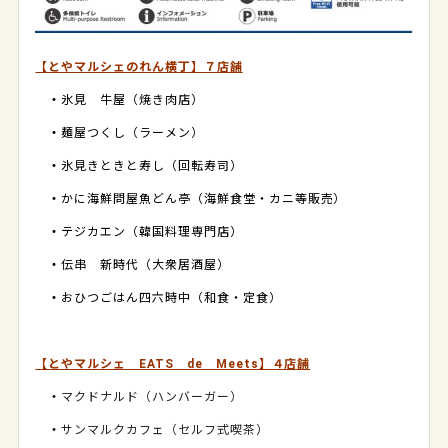
【とやマルシェのれん横丁】７店舗
・
氷見 牛屋（焼き肉店）
・
麺屋つくし（ラーメン）
・
氷見きときと寿し（回転寿司）
・
かに海鮮問屋魚どん亭（海鮮食堂・カニ等販売）
・
テジカエン（韓国料理専門店）
・
伝串 新時代（大衆居酒屋）
・
おひつごはん四六時中（和食・定食）
【とやマルシェ EATS de Meets】４店舗
・
マクドナルド（ハンバーガー）
・
サンマルクカフェ（セルフ式喫茶）