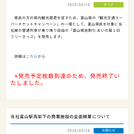
2020/06/10
きっぷ
県民の方の県内観光周遊を促すため、富山県の「観光交通スー
パーチケットキャンペーン」の一環として、富山県民を対象に当
社線の普通列車が乗り降り自由の「富山県民割引 あいの風１日
フリーきっぷ」を発売します。
詳細は
こちら
から
※発売予定枚数到達のため、発売終了い
たしました。
当社富山駅高架下の商業施設の全面開業について
2020/05/28
お知らせ