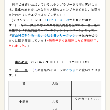
例年ご好評いただいているスタンプラリーを今年も実施しま
す。電車の旅を楽しみながら各駅のスタンプを集めると、抽選で
当社のオリジナルグッズをプレゼント！
(スタンプラリーには、
1日フリーきっぷ
が便利でお得で
す！) (
なお、県民の方々の県内観光周遊を促すため、富山県が
実施する「観光交通スーパーチケットキャンペーン」として、
『
富山県民割引版 あいの風１日フリーきっぷ
』
を県内在住の
方々に限定販売しています
※発売予定枚数到達のため販売終了い
たしました。
)
１
実施期間
2020年７月18日（土）～９月30日（水）
２
賞 品
（
☆
の賞品のイメージは
こちら
でご覧いただけま
す。）
賞
人数
クオカード
5,000
円分（
全駅賞
Ａ賞
５名