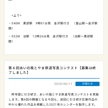
<上り>
・540M 黒部駅 9時01分発 金沢駅行き （富山駅～金沢駅
間）
・552M 泊駅 12時26分発 金沢駅行き （泊駅～黒部駅
間）
第６回あいの風とやま鉄道写真コンテスト【募集は終
了しました】
2020/06/11
お知らせ
昨年度に引き続き、あいの風とやま鉄道写真コンテストを実施
します。第6回の開催となる今回も、前回に引き続き応募作品の
中から優れた作品を掲載した2021年カレンダーを製作します。