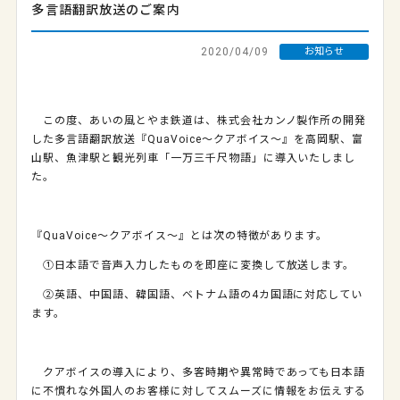
多言語翻訳放送のご案内
2020/04/09
お知らせ
この度、あいの風とやま鉄道は、株式会社カンノ製作所の開発
した多言語翻訳放送『QuaVoice～クアボイス～』を高岡駅、富
山駅、魚津駅と観光列車「一万三千尺物語」に導入いたしまし
た。
『QuaVoice～クアボイス～』とは次の特徴があります。
①日本語で音声入力したものを即座に変換して放送します。
②英語、中国語、韓国語、ベトナム語の4カ国語に対応してい
ます。
クアボイスの導入により、多客時期や異常時であっても日本語
に不慣れな外国人のお客様に対してスムーズに情報をお伝えする