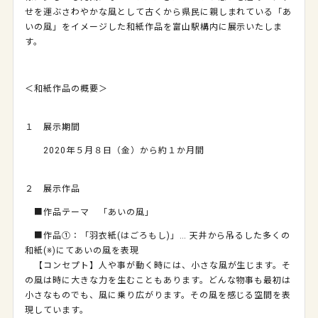
せを運ぶさわやかな風として古くから県民に親しまれている「あ
いの風」をイメージした和紙作品を富山駅構内に展示いたしま
す。
＜和紙作品の概要＞
１ 展示期間
2020年５月８日（金）から約１か月間
２ 展示作品
■作品テーマ 「あいの風」
■作品①：「羽衣紙(はごろもし)」… 天井から吊るした多くの
和紙(※)にてあいの風を表現
【コンセプト】人や事が動く時には、小さな風が生じます。そ
の風は時に大きな力を生むこともあります。どんな物事も最初は
小さなものでも、風に乗り広がります。その風を感じる空間を表
現しています。