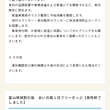
う取り組んでまいります。
車内の空調装置や乗務員室および客室ドアを開放するなど、車内
換気に努めます。
客室乗務員のマスク着用と手指消毒を徹底します。
受付カウンター・車内販売カウンターに飛沫感染防止カーテン
を設置します。
乗車受付時、お客様に検温と体調についてのヒアリングをお願
いします。症状がみられる場合は乗車をご遠慮いただくこともご
ざいます。
４.その他
運休期間及び運行再開は今後の状況により変更となる場合がご
ざいます。
富山県民割引版 あいの風１日フリーきっぷ【発売終了
しました】