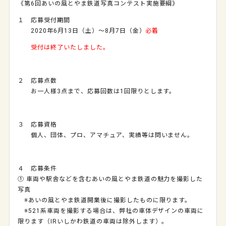
《第6回あいの風とやま鉄道写真コンテスト実施要綱》
１ 応募受付期間
2020年6月13日（土）～8月7日（金）
必着
受付は終了いたしました。
２ 応募点数
お一人様3点まで、応募回数は1回限りとします。
３ 応募資格
個人、団体、プロ、アマチュア、実績等は問いません。
４ 応募条件
① 車両や駅舎などを含むあいの風とやま鉄道の魅力を撮影した
写真
※あいの風とやま鉄道開業後に撮影したものに限ります。
※521系車両を撮影する場合は、弊社の車体デザインの車両に
限ります（IRいしかわ鉄道の車両は除外します）。