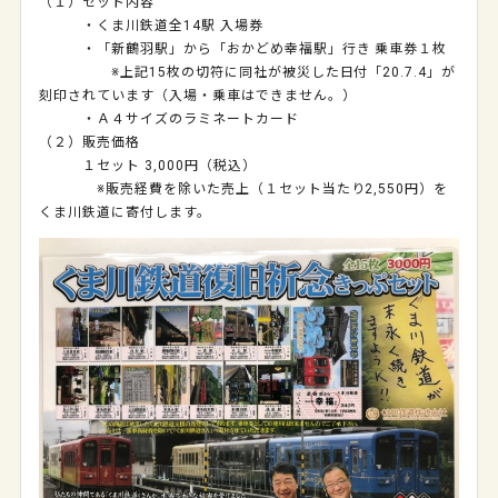
（１）セット内容
・くま川鉄道全14駅 入場券
・「新鶴羽駅」から「おかどめ幸福駅」行き 乗車券１枚
※上記15枚の切符に同社が被災した日付「20.7.4」が
刻印されています（入場・乗車はできません。）
・Ａ４サイズのラミネートカード
（２）販売価格
１セット 3,000円（税込）
※販売経費を除いた売上（１セット当たり2,550円）を
くま川鉄道に寄付します。