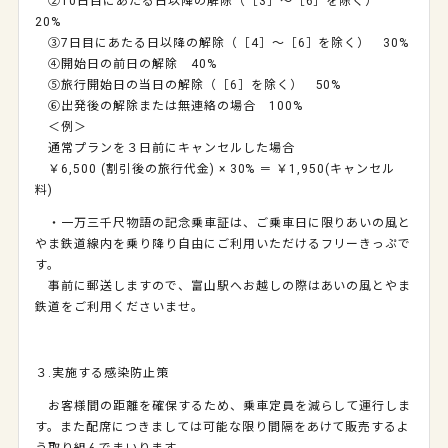
②10日目にあたる日以降の解除（［3］〜［6］を除く）
20%
③7日目にあたる日以降の解除（［4］〜［6］を除く） 30%
④開始日の前日の解除 40%
⑤旅行開始日の当日の解除（［6］を除く） 50%
⑥出発後の解除または無連絡の場合 100%
＜例＞
通常プランを３日前にキャンセルした場合
￥6,500 (割引後の旅行代金) × 30% ＝ ￥1,950(キャンセル
料)
・一万三千尺物語の記念乗車証は、ご乗車日に限りあいの風と
やま鉄道線内を乗り降り自由にご利用いただけるフリーきっぷで
す。
事前に郵送しますので、富山駅へお越しの際はあいの風とやま
鉄道をご利用くださいませ。
３.実施する感染防止策
お客様間の距離を確保するため、乗車定員を減らして運行しま
す。また配席につきましては可能な限り間隔をあけて販売するよ