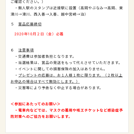
ご確認ください。）
・無人駅のスタンプは近接駅に設置（高岡やぶなみ→高岡、東
滑川→滑川、西入善→入善、越中宮崎→泊）
５
賞品応募締切
2020年10月２日（金）必着
６
注意事項
・交通費は参加者負担となります。
・当選結果は、賞品の発送をもって代えさせていただきます。
・イベントに関しての損害保険の加入はありません。
・
プレゼントの応募は、お１人様１枚に限ります。（２枚以上
お申込の場合はすべて無効とします。）
・災害等により予告なく中止する場合があります。
＜参加にあたってのお願い＞
・電車内などでは、マスクの着用や咳エチケットなど感染症予
防対策へのご協力をお願いします。