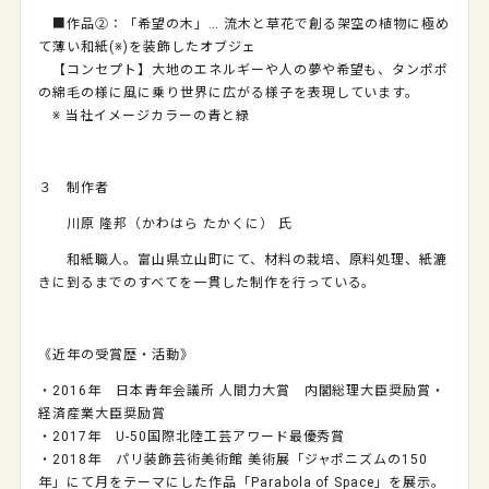
■作品②：「希望の木」… 流木と草花で創る架空の植物に極め
て薄い和紙(※)を装飾したオブジェ
【コンセプト】大地のエネルギーや人の夢や希望も、タンポポ
の綿毛の様に風に乗り世界に広がる様子を表現しています。
※ 当社イメージカラーの青と緑
３ 制作者
川原 隆邦（かわはら たかくに） 氏
和紙職人。富山県立山町にて、材料の栽培、原料処理、紙漉
きに到るまでのすべてを一貫した制作を行っている。
《近年の受賞歴・活動》
・2016年 日本青年会議所 人間力大賞 内閣総理大臣奨励賞・
経済産業大臣奨励賞
・2017年 U-50国際北陸工芸アワード最優秀賞
・2018年 パリ装飾芸術美術館 美術展「ジャポニズムの150
年」にて月をテーマにした作品「Parabola of Space」を展示。