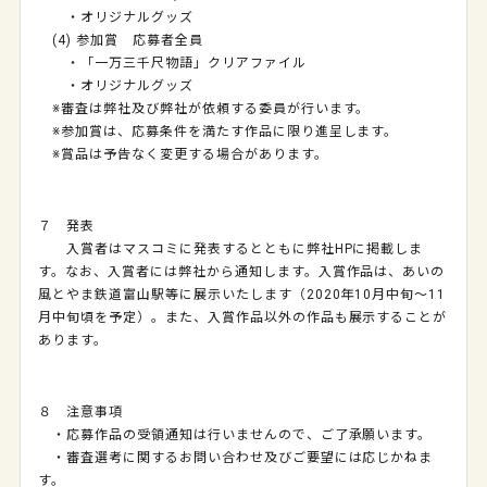
・オリジナルグッズ
(4) 参加賞 応募者全員
・「一万三千尺物語」クリアファイル
・オリジナルグッズ
※審査は弊社及び弊社が依頼する委員が行います。
※参加賞は、応募条件を満たす作品に限り進呈します。
※賞品は予告なく変更する場合があります。
７ 発表
入賞者はマスコミに発表するとともに弊社HPに掲載しま
す。なお、入賞者には弊社から通知します。入賞作品は、あいの
風とやま鉄道富山駅等に展示いたします（2020年10月中旬～11
月中旬頃を予定）。また、入賞作品以外の作品も展示することが
あります。
８ 注意事項
・応募作品の受領通知は行いませんので、ご了承願います。
・審査選考に関するお問い合わせ及びご要望には応じかねま
す。