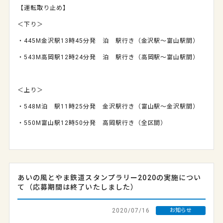
【運転取り止め】
＜下り＞
・
445M
金沢駅13時
45
分発 泊 駅行き（金沢駅～富山駅間）
・
543M
高岡駅
12
時
24
分発 泊 駅行き（高岡駅～富山駅間）
＜上り＞
・
548M
泊 駅
11
時
25
分発 金沢駅行き（富山駅～金沢駅間）
・
550M
富山駅
12
時
50
分発 高岡駅行き（全区間）
あいの風とやま鉄道スタンプラリー2020の実施につい
て（応募期間は終了いたしました）
2020/07/16
お知らせ