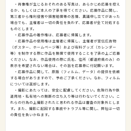
・肖像権が生じるおそれのある写真は、あらかじめ応募を控え
るか、もしくはご本人の了承を得てください。応募作品に関し、
第三者から権利侵害や損害賠償等の苦情、異議申し立てがあった
場合でも、主催者は一切の責任を負わず、応募者が全て対処する
ものとします。
・応募作品の著作権は、応募者に帰属します。
・応募作品の使用権は主催者に帰属し、主催者が宣伝広告物
（ポスター、ホームページ等）および有料グッズ（カレンダー
等）を制作する際に作品を無償で使用することを了承の上ご応募
ください。なお、作品使用の際に氏名、住所（都道府県のみ）の
表示を希望されない場合は、その旨を応募券に付記願います。
・応募作品に関して、原版（フィルム、データ）の提供を依頼
する場合がありますので、予めご了承ください。なお、フィルム
については返却します。
・撮影にあたっては、安全に配慮してください。危険行為や鉄
道用地・私有地への無断の立ち入り等は行わないでください。こ
れらの行為の上撮影されたと思われる作品は審査の対象外としま
す。また、撮影に起因する事故やトラブル等に関し、弊社は一切
の責任を負いかねます。