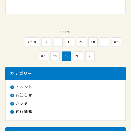
89 / 90
« 先頭
«
...
10
20
30
...
86
87
88
89
90
»
カテゴリー
イベント
お知らせ
きっぷ
運行情報