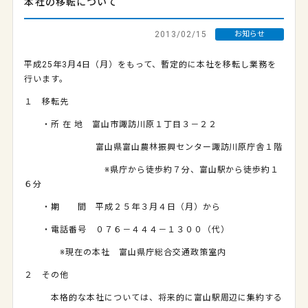
本社の移転について
2013/02/15
お知らせ
平成25年3月4日（月）をもって、暫定的に本社を移転し業務を
行います。
１ 移転先
・所 在 地 富山市諏訪川原１丁目３－２２
富山県富山農林振興センター諏訪川原庁舎１階
※県庁から徒歩約７分、富山駅から徒歩約１
６分
・期 間 平成２５年３月４日（月）から
・電話番号 ０７６－４４４－１３００（代）
※現在の本社 富山県庁総合交通政策室内
２ その他
本格的な本社については、将来的に富山駅周辺に集約する