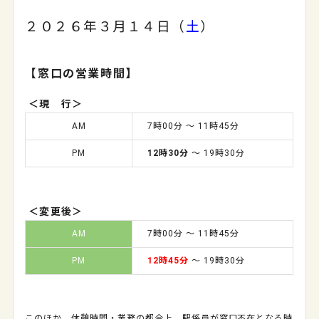
２０２６年３月１４日（
土
）
【窓口の営業時間】
＜現 行＞
AM
7時00分 ～ 11時45分
PM
12時30分
～ 19時30分
＜変更後＞
AM
7時00分 ～ 11時45分
PM
12時45分
～ 19時30分
このほか、休憩時間・業務の都合上、駅係員が窓口不在となる時