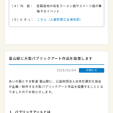
（４）内 容： 全国各地の有名ラーメン店やスイーツ店が集
結するイベント
（５）U R L：
こちら（入善町商工会青年部）
富山駅に大型パブリックアート作品を設置します
2026/02/04
お知らせ
あいの風とやま鉄道 富山駅に、公益財団法人日本交通文化協会
が企画・制作する大型パブリックアート作品を設置することとな
りましたのでお知らせします。
１. パブリックアートとは