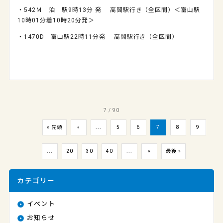
・542Ｍ 泊 駅9時13分 発 高岡駅行き（全区間）＜富山駅
10時01分着10時20分発＞
・1470D 富山駅22時11分発 高岡駅行き（全区間）
7 / 90
« 先頭
«
...
5
6
7
8
9
...
20
30
40
...
»
最後 »
カテゴリー
イベント
お知らせ