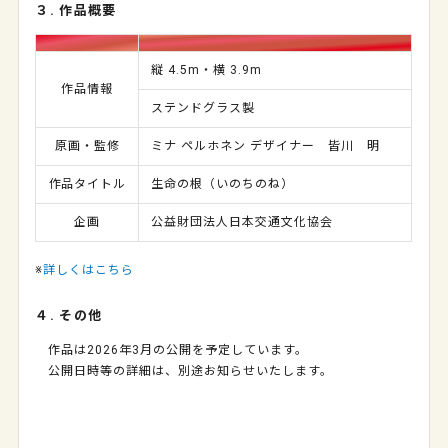
３. 作品概要
縦
4.5m
・横
3.9m
作品情報
ステンドグラス製
原画・監修
ミナ ペルホネン デザイナー 皆川 明
作品タイトル
生命の根（いのちのね）
企画
公益財団法人日本交通文化協会
※
詳しくはこちら
４. その他
作品は2026年
3
月の公開を予定しています。
公開日時等の詳細は、別途お知らせいたします。