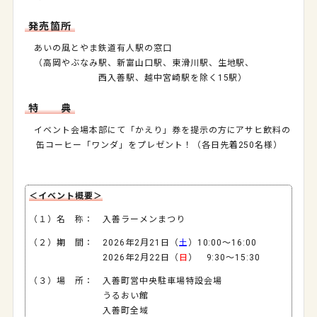
発売箇所
あいの風とやま鉄道有人駅の窓口
（高岡やぶなみ駅、新富山口駅、東滑川駅、生地駅、
西入善駅、越中宮崎駅を除く15駅）
特 典
イベント会場本部にて「かえり」券を提示の方にアサヒ飲料の
缶コーヒー「ワンダ」をプレゼント！（各日先着250名様）
＜イベント概要＞
（１）名 称： 入善ラーメンまつり
（２）期 間： 2026年2月21日（
土
）10:00～16:00
2026年2月22日（
日
） 9:30～15:30
（３）場 所： 入善町営中央駐車場特設会場
うるおい館
入善町全域