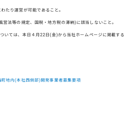
にわたり運営が可能であること。
風営法等の規定、国税・地方税の滞納
)
に該当しないこと。
については、本日４月
22
日
(
金
)
から当社ホームページに掲載する
輪町地内
(
本社西側部
)
開発事業者募集要項