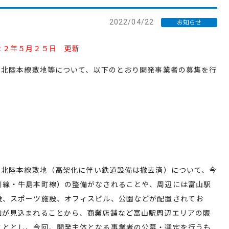
2022/04/22
お知らせ
２２年５月２５日 更新
旧北陸本線敷地等について、以下のとおり開発事業者の募集を行
旧北陸本線敷地（高架化に伴い鉄道設備は撤去済）について、今
川線・牛島本町線）の整備がなされることや、周辺には富山駅
設、スポーツ施設、オフィスビル、公園などが配置されてお
加が見込まれることから、商業店舗など富山駅周辺エリアの賑
こととし、今回、開発主体となる事業者の公募・選定を行うも