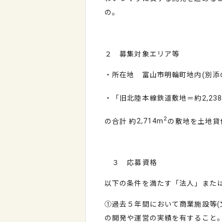
の。
２ 募集対象エリア等
・所在地 富山市明輪町地内
(
別添
・「旧北陸本線鉄道敷地＝約
2,23
2
の合計 約
2,714m
の敷地を土地貸
３ 応募資格
以下の条件を満たす「法人」また
①過去５年間において商業施設等
(
の開発や運営の実績を有すること