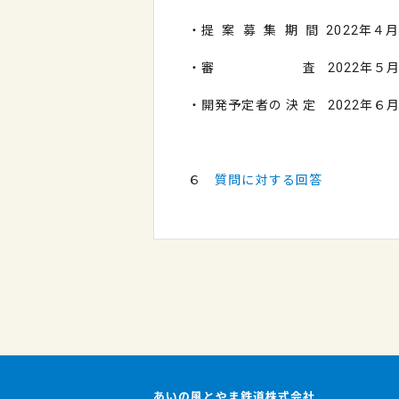
・提 案 募 集 期 間
2022
年４
・審 査
2022
年５
・開発予定者の 決 定
2022
年６
６
質問に対する回答
あいの風とやま鉄道株式会社