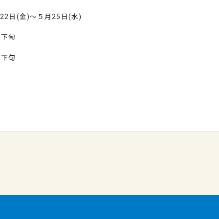
月
22
日
(
金
)
～５月
25
日
(
水
)
月下旬
月下旬