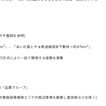
の平面図を参照
)
2
2
8m
」、「あいの風とやま鉄道線高架下敷地＝約
476m
」
付方式により一括で開発する提案を募集
は「企業グループ」
文教施設等開発エリアの周辺環境を勘案し遊技場などを除く
)
。