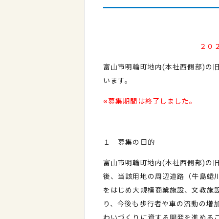
２０
富山市明輪町地内
(
本社西側部
)
の
います。
※募集期間は終了しました。
１ 募集の目的
富山市明輪町地内
(
本社西側部
)
の
後、当該用地の周辺道路（牛島蜷
をはじめ大規模商業施設、文教施
り、今後も歩行者や車の流動の増
わいづくりに資する開発を進める