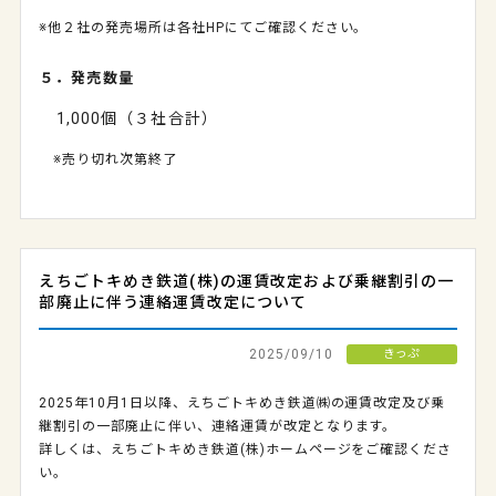
※他２社の発売場所は各社HPにてご確認ください。
５．発売数量
1,000個（３社合計）
※売り切れ次第終了
えちごトキめき鉄道(株)の運賃改定および乗継割引の一
部廃止に伴う連絡運賃改定について
2025/09/10
きっぷ
2025
年
10
月
1
日以降、えちごトキめき鉄道㈱の運賃改定及び乗
継割引の一部廃止に伴い、連絡運賃が改定となります。
詳しくは、えちごトキめき鉄道(株)ホームページをご確認くださ
い。