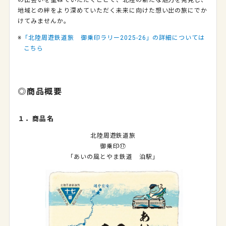
の出会いを重ねていただくことで、北陸の新たな魅力を発見し、
地域との絆をより深めていただく未来に向けた想い出の旅にでか
けてみませんか。
※
「北陸周遊鉄道旅 御乗印ラリー
2025-26
」の詳細については
こちら
◎商品概要
１．商品名
北陸周遊鉄道旅
御乗印⑰
「あいの風とやま鉄道 泊駅」