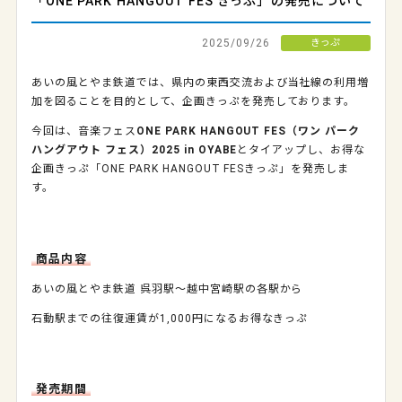
「ONE PARK HANGOUT FES きっぷ」の発売について
2025/09/26
きっぷ
あいの風とやま鉄道では、県内の東西交流および当社線の利用増
加を図ることを目的として、企画きっぷを発売しております。
今回は、音楽フェス
ONE PARK HANGOUT FES（ワン パーク
ハングアウト フェス）2025 in OYABE
とタイアップし、お得な
企画きっぷ「ONE PARK HANGOUT FESきっぷ」を発売しま
す。
商品内容
あいの風とやま鉄道 呉羽駅～越中宮崎駅の各駅から
石動駅までの往復運賃が1,000円になるお得なきっぷ
発売期間