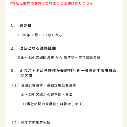
※
弊社区間内の運賃はこれまでと変更はありません
１. 改定日
2025年10月1日（水）から
２. 改定となる連絡区間
富山～越中宮崎間各駅 から 親不知～直江津間各駅
３. えちごトキめき鉄道が乗継割引を一部廃止する券種及
び区間
（１）普通旅客運賃・通勤定期旅客運賃
泊・越中宮崎から親不知・青海
（※当社区間の乗継割引は継続します）
（２）通学定期旅客運賃