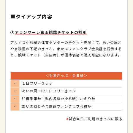
■タイアップ内容
①
アランマーレ富山観戦チケットの割引
アルビス小杉総合体育センターのチケット売場にて、あいの風と
やま鉄道の下記のきっぷ、またはファンクラブ会員証を提示する
と、観戦チケット（自由席）が優待価格で購入可能になります。
＜対象きっぷ・会員証＞
・
１日フリーきっぷ
・
あいの風・IR１日フリーきっぷ
・
往復乗車券（県内各駅↔小杉駅）かえり券
・
あいの風とやま鉄道ファンクラブ会員証
※
試合当日ご利用のきっぷに限る