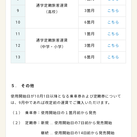
通学定期旅客運賃
9
3
箇月
こちら
（高校）
10
6
箇月
こちら
11
1箇月
こちら
通学定期旅客運賃
12
3
箇月
こちら
（中学・小学）
13
6
箇月
こちら
５. その他
使用開始日が
10
月
1
日以降となる乗車券および定期券について
は、
9
月中であれば改定前の運賃でご購入いただけます。
（１）
乗車券：使用開始日の１箇月前から発売
（２）
定期券：新規 … 使用開始日の
7
日前から発売開始
継続 … 使用開始日の
14
日前から発売開始