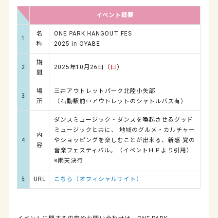
イベント概要
名
ONE PARK HANGOUT FES
1
称
2025 in OYABE
期
2
2025年10月26日（
日
）
間
場
三井アウトレットパーク北陸小矢部
3
所
（石動駅前↔アウトレットのシャトルバス有）
ダンスミュージック・ダンスを喚起させるグッド
ミュージックと共に、 地域のグルメ・カルチャー
内
4
やショッピングを楽しむことが出来る、新感 覚の
容
音楽フェスティバル。（イベントＨＰより引用）
※雨天決行
5
URL
こちら（オフィシャルサイト）