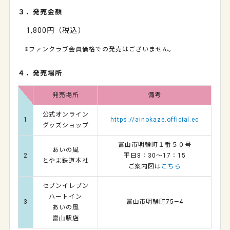
３．発売金額
1,800円（税込）
※ファンクラブ会員価格での発売はございません。
４．発売場所
発売場所
備考
公式オンライン
1
https://ainokaze.official.ec
グッズショップ
富山市明輪町１番５０号
あいの風
2
平日8：30～17：15
とやま鉄道本社
ご案内図は
こちら
セブンイレブン
ハートイン
3
富山市明輪町75―4
あいの風
富山駅店