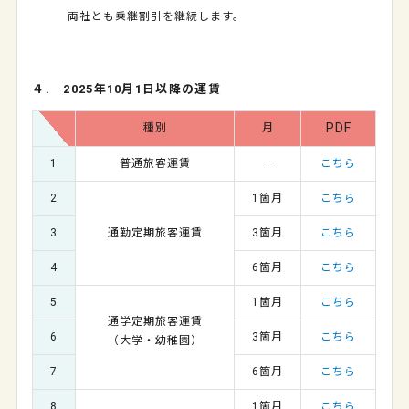
両社とも乗継割引を継続します。
４.
2025
年
10
月
1
日以降の運賃
PDF
種別
月
1
普通旅客運賃
―
こちら
2
1箇月
こちら
3
通勤定期旅客運賃
3
箇月
こちら
4
6
箇月
こちら
5
1箇月
こちら
通学定期旅客運賃
6
3
箇月
こちら
（大学・幼稚園）
7
6
箇月
こちら
8
1箇月
こちら