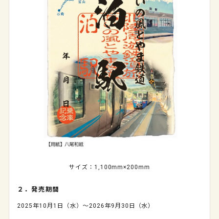
サイズ：1,100mm×200mm
２．発売期間
2025
年
10
月
1
日（水）～
2026
年
9
月
30
日（水）