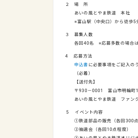
２ 場 所
あいの風とやま鉄道 本社
※富山駅（中央口）から徒歩5
３ 募集人数
各回40名 ※応募多数の場合は
4 応募方法
申込書
に必要事項をご記入の
（必着）
【送付先】
〒930－0001 富山市明輪町1
あいの風とやま鉄道 ファンクラブ担
5 イベント内容
①鉄道部品の販売（各回300
②抽選会（各回10点程度）