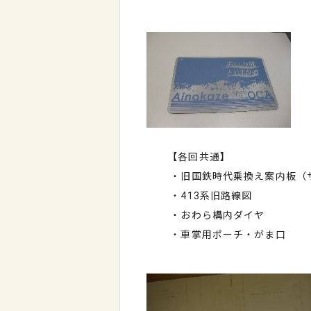
【各回共通】
・旧国鉄時代乗換え案内板（サイズ：
・413系旧路線図
・おわら構内ダイヤ
・車掌用ポーチ・がま口 