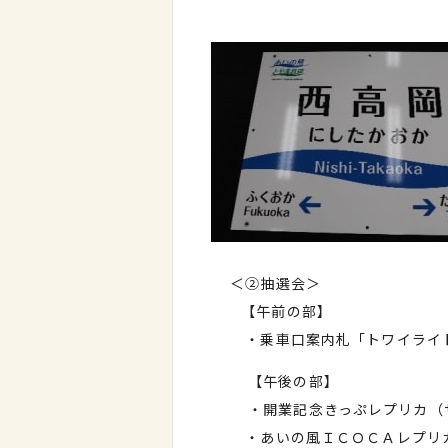
＜②抽選会＞
【午前の部】
・乗車口案内札「トワイライト
【午後の部】
・開業記念きっぷレプリカ（サイ
・あいの風ＩＣＯＣＡレプリカ（