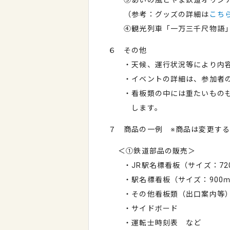
③あいの風とやま鉄道オリジ
（参考：グッズの詳細は
こち
④観光列車「一万三千尺物語」
６ その他
・天候、運行状況等により内容
・イベントの詳細は、参加者の
・看板類の中には重たいものも
します。
７ 商品の一例 ※商品は変更す
＜①鉄道部品の販売＞
・JR駅名標看板（サイズ：720ｍ
・駅名標看板（サイズ：900ｍｍ×
・その他看板類（出口案内等
・サイドボード
・運転士時刻表 など