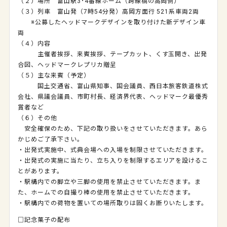
（２）場所 富山駅3･4番線ホーム（跨線橋の高岡側）
（３）列車 富山発（7時54分発）高岡方面行 521系車両2両
※公募したヘッドマークデザインを取り付けた新デザイン車
両
（４）内容
主催者挨拶、来賓挨拶、テープカット、くす玉開き、出発
合図、ヘッドマークレプリカ贈呈
（５）主な来賓（予定）
国土交通省、富山県知事、国会議員、西日本旅客鉄道株式
会社、県議会議員、市町村長、経済界代表、ヘッドマーク最優秀
賞者など
（６）その他
安全確保のため、下記の取り扱いをさせていただきます。あら
かじめご了承下さい。
・出発式実施中、式典会場への入場を制限させていただきます。
・出発式の実施に当たり、立ち入りを制限するエリアを設けるこ
とがあります。
・駅構内での脚立や三脚の使用を禁止させていただきます。ま
た、ホームでの自撮り棒の使用を禁止させていただきます。
・駅構内での荷物を置いての場所取りは固くお断りいたします。
□記念菓子の配布