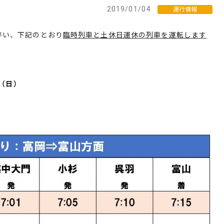
2019/01/04
運行情報
い、下記のとおり
臨時列車と土休日運休の列車を運転します
日（日）