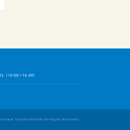
12
（10:00～16:00）
inokaze Toyama Railway All Rights Reserved.