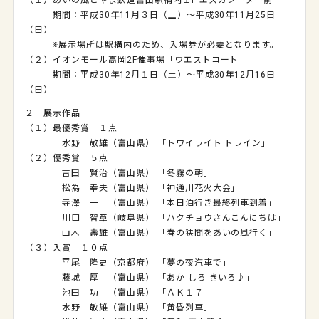
（１）あいの風とやま鉄道富山駅構内１F エスカレーター前
期間：平成30年11月３日（土）～平成30年11月25日
（日）
※展示場所は駅構内のため、入場券が必要となります。
（２）イオンモール高岡2F催事場「ウエストコート」
期間：平成30年12月１日（土）～平成30年12月16日
（日）
２ 展示作品
（１）最優秀賞 １点
水野 敬雄（富山県） 「トワイライト トレイン」
（２）優秀賞 ５点
吉田 賢治（富山県） 「冬霧の朝」
松為 幸夫（富山県） 「神通川花火大会」
寺澤 一 （富山県） 「本日泊行き最終列車到着」
川口 智章（岐阜県） 「ハクチョウさんこんにちは」
山木 壽雄（富山県） 「春の狭間をあいの風行く」
（３）入賞 １０点
平尾 隆史（京都府） 「夢の夜汽車で」
藤城 厚 （富山県） 「あか しろ きいろ♪」
池田 功 （富山県） 「ＡＫ１７」
水野 敬雄（富山県） 「黄昏列車」