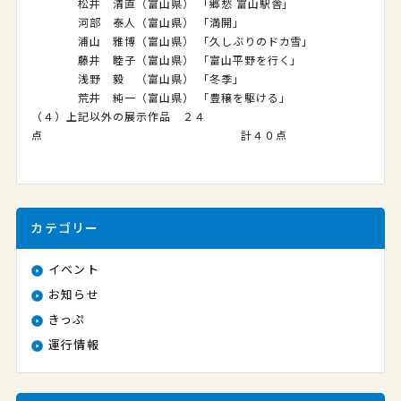
松井 清直（富山県） 「郷愁 富山駅舎」
河部 泰人（富山県） 「満開」
浦山 雅博（富山県） 「久しぶりのドカ雪」
藤井 睦子（富山県） 「富山平野を行く」
浅野 毅 （富山県） 「冬季」
荒井 純一（富山県） 「豊穣を駆ける」
（４）上記以外の展示作品 ２４
点 計４０点
カテゴリー
イベント
お知らせ
きっぷ
運行情報