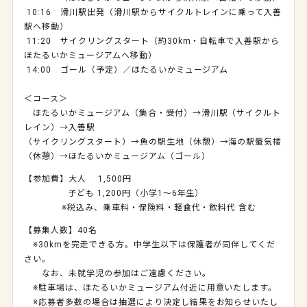
10:16 滑川駅出発（滑川駅からサイクルトレインに乗って入善
駅へ移動）
11:20 サイクリングスタート（約30km・自転車で入善駅から
ほたるいかミュージアムへ移動）
14:00 ゴール（予定）／ほたるいかミュージアム
＜コース＞
ほたるいかミュージアム（集合・受付）→滑川駅（サイクルト
レイン）→入善駅
（サイクリングスタート）→魚の駅生地（休憩）→海の駅蜃気楼
（休憩）→ほたるいかミュージアム（ゴール）
【参加費】大人 1,500円
子ども 1,200円（小学1～6年生）
※税込み、乗車料・保険料・軽食代・飲料代 含む
【募集人数】40名
※30kmを完走できる方。中学生以下は保護者が同伴してくだ
さい。
なお、未就学児の参加はご遠慮ください。
※駐車場は、ほたるいかミュージアム付近に用意いたします。
※応募者多数の場合は抽選により決定し結果をお知らせいたし