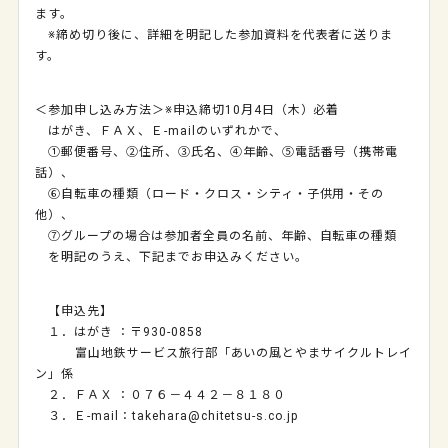
ます。
※締め切り後に、詳細を明記した参加資料を代表者に送りま
す。
＜参加申し込み方法＞※申込締切10月4日（木）必着
はがき、ＦＡＸ、Ｅ-mailのいずれかで、
①郵便番号、②住所、③氏名、④年齢、⑤電話番号（携帯電
話）、
⑥自転車の種類（ロード・クロス・シティ・子供用・その
他）、
⑦グループの場合は参加者全員の名前、年齢、自転車の種類
を明記のうえ、下記までお申込みください。
【申込先】
１．はがき ：〒930-0858
富山地鉄サービス旅行部「あいの風とやまサイクルトレイ
ン」係
２．ＦＡＸ ：０７６－４４２－８１８０
３．Ｅ-mail：takehara@chitetsu-s.co.jp