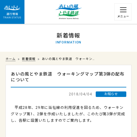
運行情報 列車の遅れ情報等についてはこちら
新着情報
INFORMATION
ホーム
新着情報
あいの風とやま鉄道 ウォーキン…
あいの風とやま鉄道 ウォーキングマップ第3弾の配布
について
2018/04/04
お知らせ
平成
28
年、
29
年に当社線の利用促進を図るため、ウォーキン
グマップ第
1
、
2
弾を作成いたしましたが、このたび第
3
弾が完成
し、各駅に設置いたしますのでご案内します。