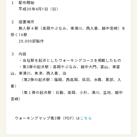
１ 配布開始
平成
30
年
4
月
1
日（日）
２ 設置場所
無人駅４駅（高岡やぶなみ、東滑川、西入善、越中宮崎）を
除く
16
駅
20,000
部製作
３ 内容
・当社駅を起点としたウォーキングコースを掲載したもの
・第
3
弾の起点駅：高岡やぶなみ、越中大門、富山、東富
山、東滑川、魚津、西入善、泊
（第
2
弾の起点駅：福岡、西高岡、呉羽、水橋、黒部、入
善）
（第１弾の起点駅：石動、高岡、小杉、滑川、生地、越中
宮崎）
ウォーキングマップ第
3
弾（
PDF
）は
こちら