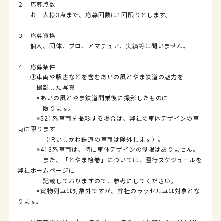
２ 応募点数
お一人様
3
点まで、応募回数は
1
回限りとします。
３ 応募資格
個人、団体、プロ、アマチュア、実績等は問いません。
４ 応募条件
①車両や駅舎などを含むあいの風とやま鉄道の魅力を
撮影した写真
※あいの風とやま鉄道開業後に撮影したものに
限ります。
※
521
系車両を撮影する場合は、弊社の車体デザインの車
両に限ります
（
IR
いしかわ鉄道の車両は除外します）。
※
413
系車両は、特に車体デザインの制限はありません。
また、「とやま絵巻」については、運行スケジュールを
弊社ホームページに
記載しておりますので、参考にしてください。
※貨物列車は対象外ですが、弊社のラッセル車は対象とな
ります。