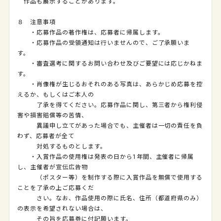
作品も展示することがあります。
８ 注意事項
・応募作品の著作権は、応募者に帰属します。
・応募作品の受領通知は行いませんので、ご了承願いま
す。
・審査選考に関するお問い合わせ及びご要望には応じかねま
す。
・肖像権が生じるおそれのある写真は、あらかじめ応募を控
えるか、もしくはご本人の
了承を得てください。応募作品に関し、第三者から権利侵
害や損害賠償等の苦情、
異議申し立てがあった場合でも、主催者は一切の責任を負
わず、応募者が全て
対処するものとします。
・入賞作品の使用権は発表の日から
1
年間、主催者に帰属
し、主催者が宣伝広告物
（ポスター等）を制作する際に
入賞作品を無償で使用する
ことを了承の上ご応募くだ
さい。なお、作品使用の際に氏名、住所（都道府県のみ）
の表示を希望されない場合は、
その旨を応募券に付記願います。