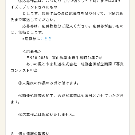
②応募作品は、六つ切り（六つ切りワイド可）または
A4
サ
イズにプリントされたもの
とします。応募作品の裏に応募券を貼り付けて、下記応募
先まで郵送してください。
応募券は、応募枚数分ご記入ください。応募券が無いもの
は、無効とします。
※応募券は
こちら
＜応募先＞
〒
930
‐
0858
富山県富山市牛島町
24
番
7
号
あいの風とやま鉄道株式会社 総務企画部企画課「写真
コンテスト担当」
③未発表の作品のみ受け付けます。
④画像処理等の加工、合成写真等は対象外とさせていただき
ます。
⑤応募作品は返却いたしません。
５ 個人情報の取扱い