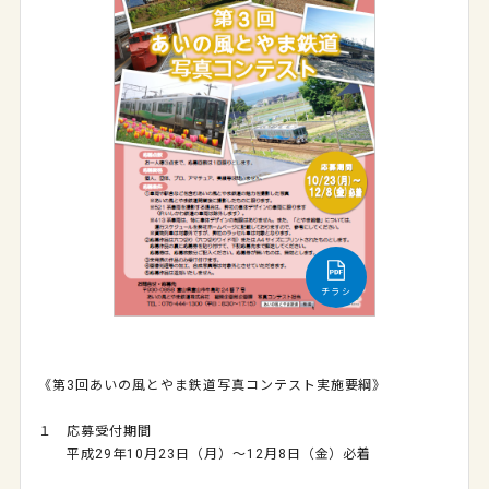
チラシ
《第
3
回あいの風とやま鉄道写真コンテスト実施要綱》
１ 応募受付期間
平成
29
年
10
月
23
日（月）～
12
月
8
日（金）必着