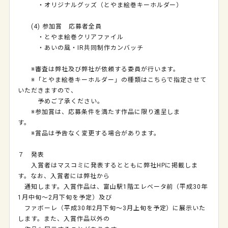
・オリジナルグッズ（とやま絵巻キーホルダー）
(4)
参加賞 応募者全員
・とやま絵巻クリアファイル
・あいの風・
IR
共同制作カンバッチ
※審査は弊社及び弊社が依頼する委員が行います。
※「とやま絵巻キーホルダー」の種類はこちらで指定させて
いただきますので、
予めご了承ください。
※参加賞は、応募条件を満たす作品に限り進呈しま
す。
※賞品は予告なく変更する場合があります。
７ 発表
入賞者はマスコミに発表するとともに弊社
HP
に掲載しま
す。なお、入賞者には弊社から
通知します。入賞作品は、富山駅
1
階エレベータ前（平成
30
年
1
月中旬～
2
月下旬を予定）及び
ファボーレ（平成
30
年
2
月下旬～
3
月上旬を予定）に展示いた
します。また、入賞作品以外の