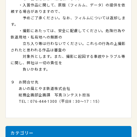
・入賞作品に関して、原版（フィルム、データ）の提供を依
頼する場合がありますので、
予めご了承ください。なお、フィルムについては返却しま
す。
・撮影にあたっては、安全に配慮してください。危険行為や
鉄道用地・私有地への無断の
立ち入り等は行わないでください。これらの行為の上撮影
されたと思われる作品は審査の
対象外とします。また、撮影に起因する事故やトラブル等
に関し、弊社は一切の責任を
負いかねます。
９ お問合せ先
あいの風とやま鉄道株式会社
総務企画部企画課 写真コンテスト担当
TEL：076‐444‐1300（平日8：30～17：15）
カテゴリー