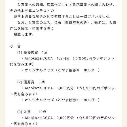
入賞者への通知、応募作品に対する応募者への問い合わせ、
その他本写真コンテストの
運営上必要な場合以外で使用することは一切ございません。
なお、入賞者の氏名、住所（都道府県のみ）、題名は、入賞
作品を展示・発表する際に
掲載します。
６ 賞
(1)
最優秀賞
1
点
・
AinokazeICOCA
1
万円分 （うち
500
円のデポジット
代を含みます）
・オリジナルグッズ（とやま絵巻キーホルダー）
(2)
優秀賞
5
点
・
AinokazeICOCA
5,000
円分 （うち
500
円のデポジッ
ト代を含みます）
・オリジナルグッズ（とやま絵巻キーホルダー）
(3)
入賞
10
点
・
AinokazeICOCA
3,000
円分 （うち
500
円のデポジッ
ト代を含みます）