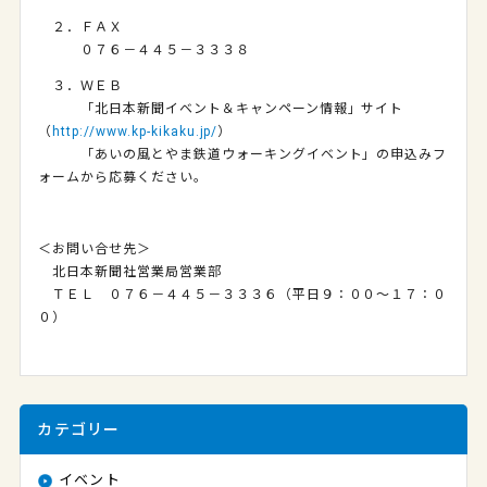
２．ＦＡＸ
０７６－４４５－３３３８
３．ＷＥＢ
「北日本新聞イベント＆キャンペーン情報」サイト
（
http://www.kp-kikaku.jp/
）
「あいの風とやま鉄道ウォーキングイベント」の申込みフ
ォームから応募ください。
＜お問い合せ先＞
北日本新聞社営業局営業部
ＴＥＬ ０７６－４４５－３３３６（平日９：００～１７：０
０）
カテゴリー
イベント