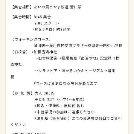
【集合場所】あいの風とやま鉄道 滑川駅
【集合時間】
8:45
集合
9:00 スタート
（約
5.5
キロ）約
3
時間
【ウォーキングコース】
滑川駅→滑川市民交流プラザ→徳城寺→田中小学校
（旧校舎）→加積雪嶋神社
→旧宮崎酒造→松尾芭蕉「宿泊の地」記念碑→櫟
原神社
→タラソピア・ほたるいかミュージアム→滑川
駅
※コースは変更になる場合があります
【参 加 費】大人
300
円
子ども 無料（小学
1
～
6
年生）
※税込・保険料・飲料代 含む
※未就学児の参加はご遠慮ください
※滑川駅（集合場所）までの交通費は各自でご負担
ください