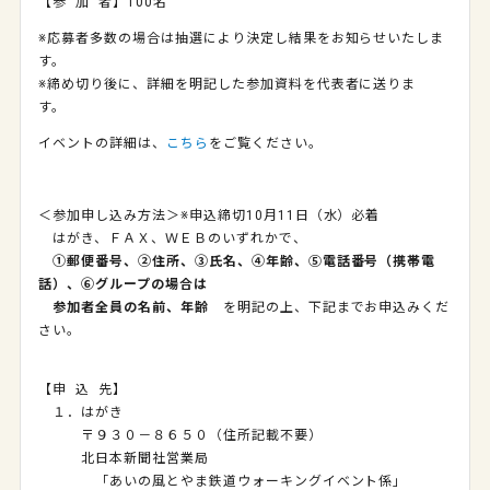
【参 加 者】100名
※応募者多数の場合は抽選により決定し結果をお知らせいたしま
す。
※締め切り後に、詳細を明記した参加資料を代表者に送りま
す。
イベントの詳細は、
こちら
をご覧ください。
＜参加申し込み方法＞※申込締切
10
月
11
日（水）必着
はがき、ＦＡＸ、ＷＥＢのいずれかで、
①郵便番号、②住所、③氏名、④年齢、⑤電話番号（携帯電
話）、⑥グループの場合は
参加者全員の名前、年齢
を明記の上、下記までお申込みくだ
さい。
【申 込 先】
１．はがき
〒９３０－８６５０（住所記載不要）
北日本新聞社営業局
「あいの風とやま鉄道ウォーキングイベント係」