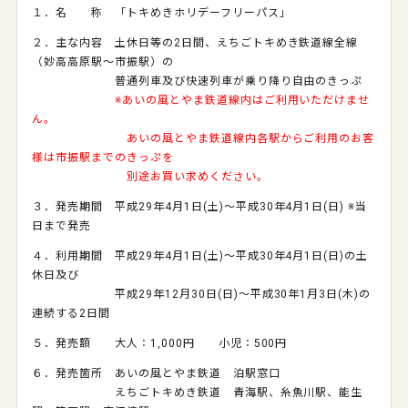
１．名 称 「トキめきホリデーフリーパス」
２．主な内容 土休日等の
2
日間、えちごトキめき鉄道線全線
（妙高高原駅～市振駅）の
普通列車及び快速列車が乗り降り自由のきっぷ
※あいの風とやま鉄道線内はご利用いただけませ
ん。
あいの風とやま鉄道線内各駅からご利用のお客
様は市振駅までのきっぷを
別途お買い求めください。
３．発売期間 平成
29
年
4
月
1
日
(
土
)
～平成
30
年
4
月
1
日
(
日
)
※当
日まで発売
４．利用期間 平成
29
年
4
月
1
日
(
土
)
～平成
30
年
4
月
1
日
(
日
)
の土
休日及び
平成
29
年
12
月
30
日
(
日
)
～平成
30
年
1
月
3
日
(
木
)
の
連続する
2
日間
５．発売額 大人：
1,000
円 小児：
500
円
６．発売箇所 あいの風とやま鉄道 泊駅窓口
えちごトキめき鉄道 青海駅、糸魚川駅、能生