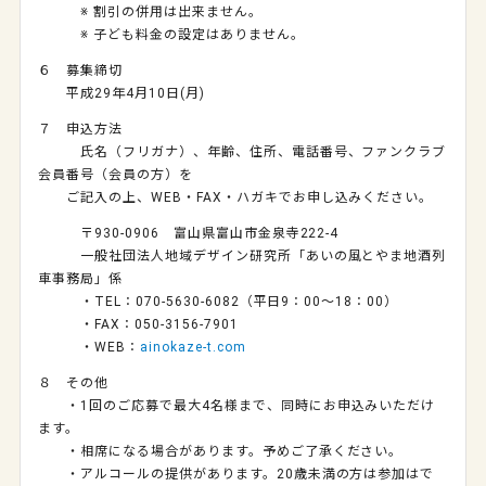
※ 割引の併用は出来ません。
※ 子ども料金の設定はありません。
６ 募集締切
平成29年4月
10
日
(
月
)
７ 申込方法
氏名（フリガナ）、年齢、住所、電話番号、ファンクラブ
会員番号（会員の方）を
ご記入の上、
WEB
・
FAX
・ハガキでお申し込みください。
〒
930-0906
富山県富山市金泉寺
222-4
一般社団法人地域デザイン研究所「あいの風とやま地酒列
車事務局」係
・
TEL
：
070-5630-6082
（平日
9
：
00
～
18
：
00
）
・
FAX
：
050-3156-7901
・
WEB
：
ainokaze-t.com
８ その他
・
1
回のご応募で最大
4
名様まで、同時にお申込みいただけ
ます。
・相席になる場合があります。予めご了承ください。
・アルコールの提供があります。
20
歳未満の方は参加はで