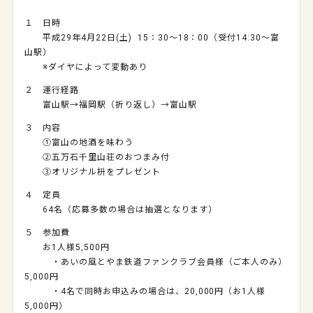
１ 日時
平成
29
年
4
月
22
日
(
土
) 15
：
30
～
18
：
00
（受付
14:30
～富
山駅）
※ダイヤによって変動あり
２ 運行経路
富山駅→福岡駅（折り返し）→富山駅
３ 内容
①富山の地酒を味わう
②五万石千里山荘のおつまみ付
③オリジナル枡をプレゼント
４ 定員
64名（応募多数の場合は抽選となります）
５ 参加費
お
1
人様
5,500
円
・あいの風とやま鉄道ファンクラブ会員様（ご本人のみ）
5,000
円
・
4
名で同時お申込みの場合は、
20,000
円（お
1
人様
5,000
円）