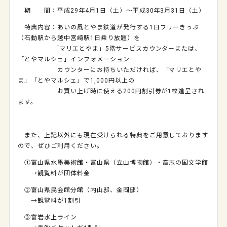
期 間：平成29年4月1日（土）～平成30年3月31日（土）
特典内容：あいの風とやま鉄道が発行する1日フリーきっぷ
（石動駅から越中宮崎駅1日乗り放題）を
「マリエとやま」5階サービスカウンターまたは、
「とやマルシェ」インフォメーション
カウンターにお持ちいただければ、
「マリエとや
ま」「とやマルシェ」で1,000円以上の
お買い上げ時に使える200円割引券が1枚進呈され
ます。
また、上記以外にも現在受けられる特典をご用意しております
ので、ぜひご利用ください。
①富山県水墨美術館・富山県（立山博物館）・高志の国文学館
→観覧料が団体料金
②富山県民会館分館（内山邸、金岡邸）
→観覧料が1割引
③富岩水上ライン