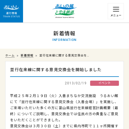
運行情報 列車の遅れ情報等についてはこちら
新着情報
INFORMATION
ホーム
新着情報
並行在来線に関する意見交換会を…
並行在来線に関する意見交換会を開始しました
2013/02/19
イベント
平成２５年２月１９日（火）入善まちなか交流施設 うるおい館
にて「並行在来線に関する意見交換会（入善会場）」を実施し、
ご来場いただいた多くの方に富山県並行在来線経営計画概要（最
終）についてご説明し、意見交換会では住民の方の貴重なご意見
をいただくことができました。
意見交換会は３月３０日（土）までに県内市町で１１ヶ所開催す