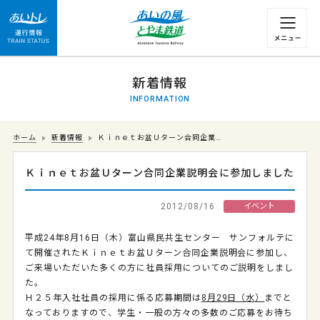
運行情報 列車の遅れ情報等についてはこちら
新着情報
INFORMATION
ホーム
新着情報
Ｋｉｎｅｔお盆Ｕターン合同企業…
Ｋｉｎｅｔお盆Ｕターン合同企業説明会に参加しました
2012/08/16
イベント
平成24年8月16日（木）富山県民共生センター サンフォルテに
て開催されたＫｉｎｅｔお盆Ｕターン合同企業説明会に参加し、
ご来場いただいた多くの方に社員採用についてのご説明をしまし
た。
Ｈ２５年入社社員の採用に係る応募期間は
8月29日（水）
までと
なっておりますので、学生・一般の方々の多数のご応募をお待ち