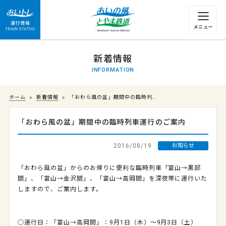
運行情報 列車の遅れ情報等についてはこちら
新着情報
INFORMATION
ホーム
新着情報
「おわら風の盆」期間中の臨時列…
「おわら風の盆」期間中の臨時列車運行のご案内
2016/08/19
お知らせ
「おわら風の盆」からのお帰りに便利な臨時列車「富山→黒部
間」
、「富山→金沢間」、「富山→高岡間」を深夜帯に運行いた
しますので、
ご案内します。
○運行日：「富山→高岡間」：9月1日（木）～9月3日（土）