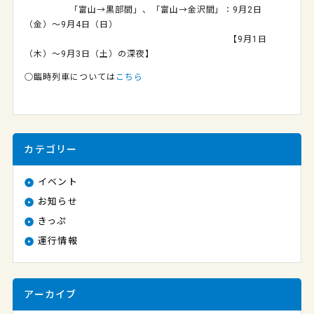
「富山→黒部間」
、「富山→金沢間」：
9月2日
（金）～9月4日（日）
【9月1日
（木）～9月3日（土）の深夜】
○臨時列車については
こちら
カテゴリー
イベント
お知らせ
きっぷ
運行情報
アーカイブ