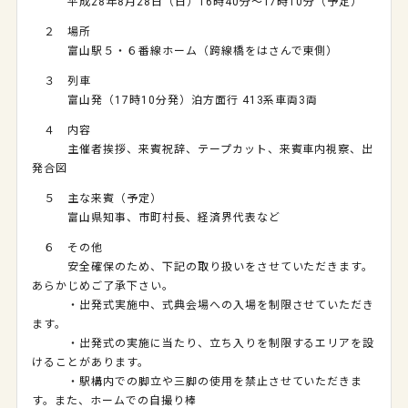
平成
28
年
8
月
28
日（日）
16
時
40
分～
17
時
10
分（予定）
２ 場所
富山駅５・６番線ホーム（跨線橋をはさんで東側）
３ 列車
富山発（17時10分発）泊方面行 413系車両3両
４ 内容
主催者挨拶、来賓祝辞、テープカット、来賓車内視察、出
発合図
５ 主な来賓（予定）
富山県知事、市町村長、経済界代表など
６ その他
安全確保のため、下記の取り扱いをさせていただきます。
あらかじめご了承下さい。
・出発式実施中、式典会場への入場を制限させていただき
ます。
・出発式の実施に当たり、立ち入りを制限するエリアを設
けることがあります。
・駅構内での脚立や三脚の使用を禁止させていただきま
す。また、ホームでの自撮り棒