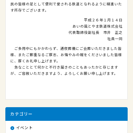
民の皆様の足として便利で愛される鉄道となれるように精進いた
す所存でございます。
平成２６年１月１４日
あいの風とやま鉄道株式会社
代表取締役副社長 市井 正之
社員一同
ご多用中にもかかわらず、通夜葬儀にご会葬いただきました皆
様、またご鄭重なるご厚志、お悔やみの報をくださいました皆様
に、厚くお礼申し上げます。
急なこととて何かと不行き届きのこともあったかと存じます
が、ご容赦いただきますよう、よろしくお願い申し上げます。
カテゴリー
イベント