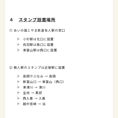
４
スタンプ設置場所
① あいの風とやま鉄道有人駅の窓口
┝ 小杉駅は北口に設置
┝ 呉羽駅は南口に設置
┝ 東富山駅は西口に設置
② 無人駅のスタンプは近接駅に設置
┝ 高岡やぶなみ → 高岡
┝ 新富山口 → 東富山（西口）
┝ 東滑川 → 滑川
┝ 生地 → 黒部
┝ 西入善 → 入善
┝ 越中宮崎 → 泊