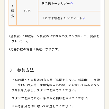
駅名標キーホルダー
☆
5
駅
60名
賞
「とやま絵巻」リングノート
☆
※全駅賞、10駅賞、５駅賞のいずれかのスタンプ押印で、賞品を
プレゼント。
※応募多数の場合は抽選となります。
３
参加方法
・あいの風とやま鉄道の有人駅（高岡やぶなみ、新富山口、東滑
川、生地、西入善、越中宮崎以外の駅）に設置してあるスタン
プ台紙を入手し、スタンプを集めてください。
・スタンプを集めたら、駅員から検印を受けてください。
・はがき部分を切り取って郵送してください。