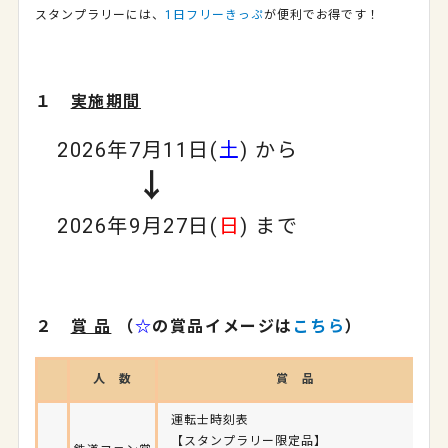
スタンプラリーには、
1日フリーきっぷ
が便利でお得です！
１
実施期間
2026年7月11日(
土
) から
↓
2026年9月27日(
日
) まで
２
賞 品
（
☆
の賞品イメージは
こちら
）
人 数
賞 品
運転士時刻表
【スタンプラリー限定品】