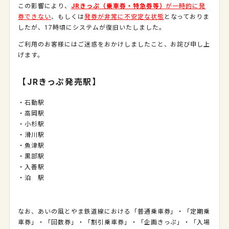
この影響により、
JRきっぷ（乗車券・特急券等）
が一時的に発
券できない
、もしくは
発券が非常に不安定な状態
となっておりま
したが、17時頃にシステムが復旧いたしました。
ご利用のお客様にはご迷惑をおかけしましたこと、お詫び申し上
げます。
【JRきっぷ発売駅】
・石動駅
・高岡駅
・小杉駅
・滑川駅
・魚津駅
・黒部駅
・入善駅
・泊 駅
なお、あいの風とやま鉄道線における「普通乗車券」・「定期乗
車券」・「回数券」・「割引乗車券」・「企画きっぷ」・「入場