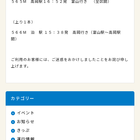
５６５M 高岡
駅１６：５２発 富山行き （全区間）
（上り１本）
５６６M 泊 駅 １５：３８発 高岡行き（富山駅～高岡駅
間）
ご利用のお客様には、ご迷惑をおかけしましたことをお詫び申し
上げます。
カテゴリー
イベント
お知らせ
きっぷ
運行情報