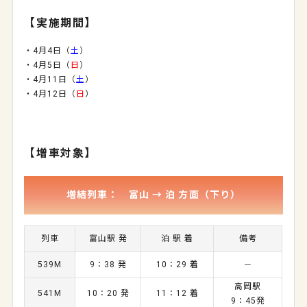
【実施期間】
・4月4日（
土
）
・4月5日（
日
）
・4月11日（
土
）
・4月12日（
日
）
【増車対象】
増結列車： 富山 → 泊 方面（下り）
列車
富山駅 発
泊 駅 着
備考
539M
9：38 発
10：29 着
－
高岡駅
541M
10：20 発
11：12 着
9：45発