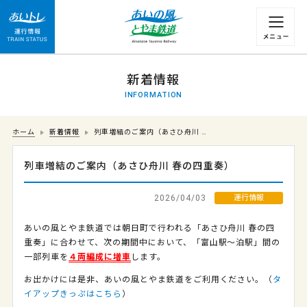
運行情報 列車の遅れ情報等についてはこちら
新着情報
INFORMATION
ホーム
新着情報
列車増結のご案内（あさひ舟川 …
列車増結のご案内（あさひ舟川 春の四重奏）
2026/04/03
運行情報
あいの風とやま鉄道では朝日町で行われる「あさひ舟川 春の四
重奏」に合わせて、次の期間中において、「富山駅～泊駅」間の
一部列車を
４両編成に増車
します。
お出かけには是非、あいの風とやま鉄道をご利用ください。（
タ
イアップきっぷはこちら
）