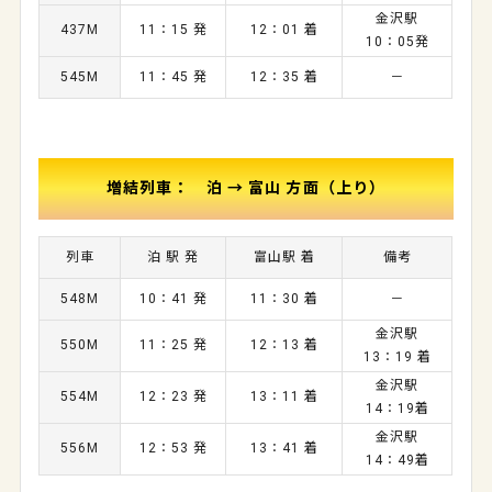
金沢駅
437M
11：15 発
12：01 着
10：05発
545M
11：45 発
12：35 着
－
増結列車： 泊 → 富山 方面（上り）
列車
泊 駅 発
富山駅 着
備考
548M
10：41 発
11：30 着
－
金沢駅
550M
11：25 発
12：13 着
13：19 着
金沢駅
554M
12：23 発
13：11 着
14：19着
金沢駅
556M
12：53 発
13：41 着
14：49着