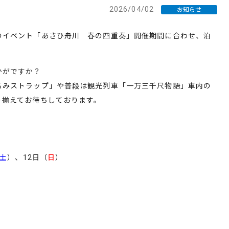
2026/04/02
お知らせ
のイベント「あさひ舟川 春の四重奏」開催期間に合わせ、泊
かがですか？
るみストラップ」や普段は観光列車「一万三千尺物語」車内の
り揃えてお待ちしております。
土
）、12日（
日
）