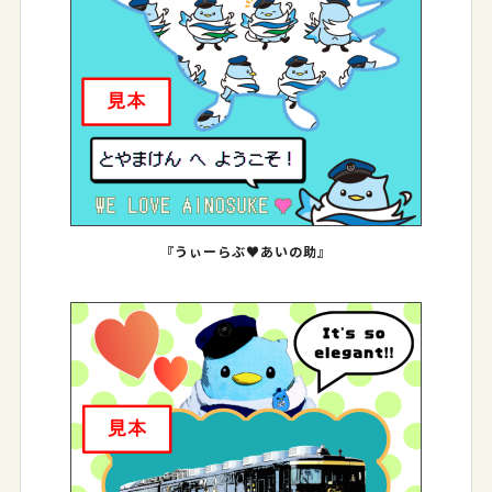
『うぃーらぶ♥あいの助』