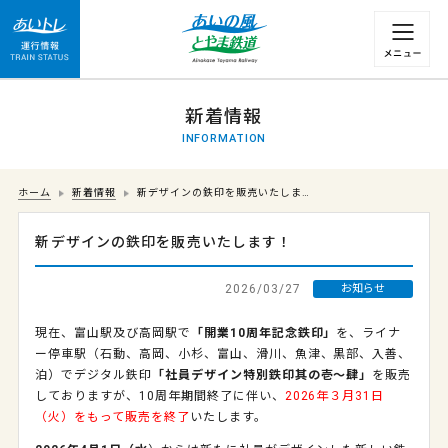
運行情報 列車の遅れ情報等についてはこちら
新着情報
INFORMATION
ホーム
新着情報
新デザインの鉄印を販売いたしま…
新デザインの鉄印を販売いたします！
2026/03/27
お知らせ
現在、富山駅及び高岡駅で
「開業10周年記念鉄印」
を、ライナ
ー停車駅（石動、高岡、小杉、富山、滑川、魚津、黒部、入善、
泊）でデジタル鉄印
「社員デザイン特別鉄印其の壱～肆」
を販売
しておりますが、10周年期間終了に伴い、
2026年３月31日
（火）をもって販売を終了
いたします。