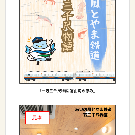
『一万三千尺物語 富山湾の恵み』