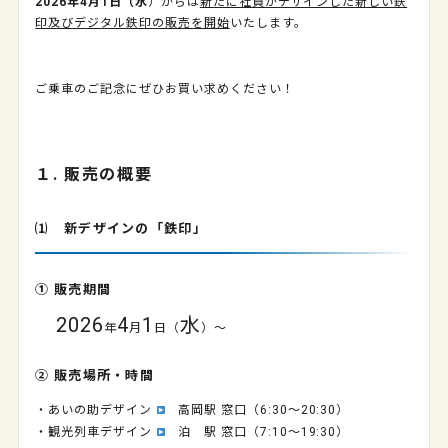
2026年4月1日（水
）からは
新たに社員がデザインした新しい鉄
印及びデジタル鉄印の販売を開始
いたします。
ご乗車のご記念にぜひお買い求めください！
１. 販売の概要
⑴ 新デザインの「鉄印」
① 販売期間
2026
4
1
水
年
月
日（
）～
② 販売場所・時間
・あいの助デザイン
高岡駅 窓口（6:30～20:30）
・観光列車デザイン
泊 駅 窓口（7:10～19:30）