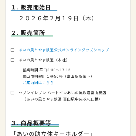
１. 販売開始日
２０２６年２月１９日（木）
２. 販売箇所
▢
あいの風とやま鉄道公式オンライングッズショップ
▢ あいの風とやま鉄道（本社）
営業時間 平日8:30～17:15
富山市明輪町１番50号（富山駅高架下）
ご案内図はこちら
▢ セブンイレブン ハートインあいの風鉄道富山駅店
（あいの風とやま鉄道 富山駅中央改札口横）
３. 商品概要等
「あいの助立体キーホルダー」