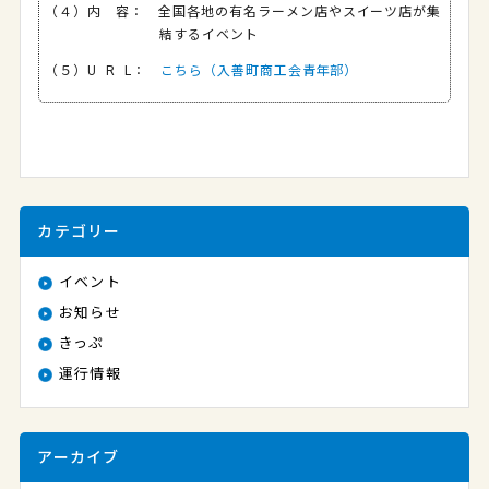
（４）内 容： 全国各地の有名ラーメン店やスイーツ店が集
結するイベント
（５）U R L：
こちら（入善町商工会青年部）
カテゴリー
イベント
お知らせ
きっぷ
運行情報
アーカイブ