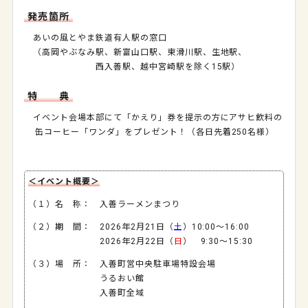
発売箇所
あいの風とやま鉄道有人駅の窓口
（高岡やぶなみ駅、新富山口駅、東滑川駅、生地駅、
西入善駅、越中宮崎駅を除く15駅）
特 典
イベント会場本部にて「かえり」券を提示の方にアサヒ飲料の
缶コーヒー「ワンダ」をプレゼント！（各日先着250名様）
＜イベント概要＞
（１）名 称： 入善ラーメンまつり
（２）期 間： 2026年2月21日（
土
）10:00～16:00
2026年2月22日（
日
） 9:30～15:30
（３）場 所： 入善町営中央駐車場特設会場
うるおい館
入善町全域