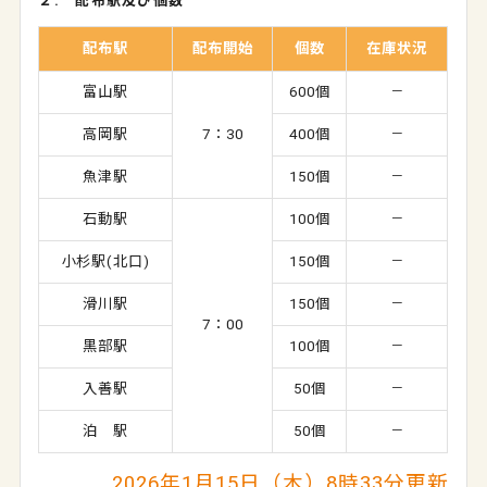
２. 配布駅及び個数
配布駅
配布開始
個数
在庫状況
富山駅
600個
－
高岡駅
7：30
400個
－
魚津駅
150個
－
石動駅
100個
－
小杉駅(北口)
150個
－
滑川駅
150個
－
7：00
黒部駅
100個
－
入善駅
50個
－
泊 駅
50個
－
2026年1月15日（木）8時33分更新