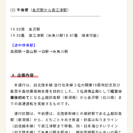
(2)
午後便
（
金沢駅から直江津駅
）
15:50発 金沢駅
19:30着 直江津駅（糸魚川駅18:47着 降車可能）
【途中停車駅】
高岡駅
→
富山駅
→
泊駅
→
糸魚川駅
3. 企画内容
本運行は、旧北陸本線 並行在来線３社の開業10周年記念及び
能登半島地震復興支援を目的とした、３社連携企画として
経営分
離後初めて
となる上越妙高駅（新潟県）から金沢駅（石川県）ま
での直通運転を実施するものです。
運行区間は、午前便は、北陸新幹線との接続駅である上越妙高
駅（新潟県）から、えちごトキめき鉄道・妙高はねうまライン
（旧信越本線）で直江津駅まで移動、同・日本海ひすいライン
（旧北陸本線）で糸魚川駅を経由し、越中宮崎駅からあいの風と