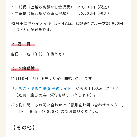
・午前便（上越妙高駅から金沢駅）：59,800円（税込）
・午後便（金沢駅から直江津駅）
：56,800円（税込）
※2号車展望ハイデッキ（2～4名席）は別途1グループ20,000円
（税込）が必要です。
5. 定 員
各便３０名（午前・午後とも）
6. 予約受付
11月10日（月）正午より受付開始いたします。
『
えちごトキめき鉄道 予約サイト
』からお申し込みください
（定員に達し次第、受付を終了いたします）。
ご予約に関するお問い合わせは「雪月花お問い合わせセンター」
（TEL：025-543-8988）までお電話ください。
【その他】