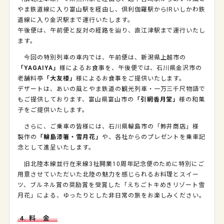
やま鉄道線に入り富山駅を経由し、倶利伽羅駅からIRいしかわ鉄
道線に入り金沢駅まで運行いたします。
午後便は、午前便と反対の経路を辿り、直江津駅まで運行いたし
ます。
今回の特別列車の車内では、午前便は、新潟県上越市の
「YAGAIYA」
様によるお食事を、午後便では、石川県金沢市の
老舗料亭
「大友楼」
様によるお食事をご提供いたします。
デザートは、あいの風とやま鉄道の観光列車・一万三千尺物語で
もご提供しております、富山県富山市の
「引網香月堂」
様の和菓
子をご提供いたします。
さらに、ご乗車の皆様には、石川県輪島市の「鮓井商店」様
製作の
「輪島漆箸・雪月花」
や、各社からのプレゼントを乗車記
念として進呈いたします。
旧北陸本線並行在来線3社開業10周年記念便のために特別にご
用意させていただいた北陸の魅力を感じられるお料理とスイー
ツ、ブルネル賞の奨励賞を受賞した「えちごトキめきリゾート雪
月花」による、ゆったりとした非日常の旅をお楽しみください。
4. 料 金