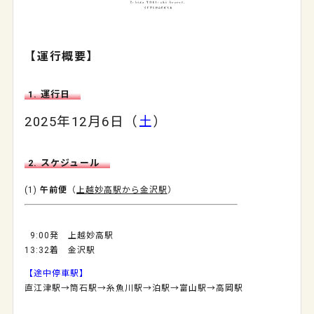
【運行概要】
1. 運行日
2025年12月6日（
土
）
2. スケジュール
(1)
午前便
（
上越妙高駅から金沢駅
）
0
9:00発 上越妙高駅
13:32着 金沢駅
【途中停車駅】
直江津駅→筒石駅
→
糸魚川駅
→
泊駅
→
富山駅
→
高岡駅