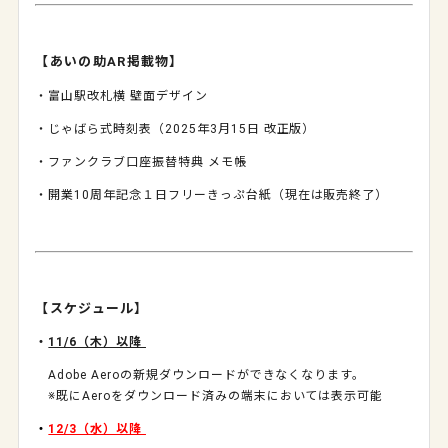
【あいの助
AR
掲載物】
・富山駅改札横 壁面デザイン
・じゃばら式時刻表（
2025年3月15日
改正版）
・ファンクラブ口座振替特典 メモ帳
・開業
10
周年記念１日フリーきっぷ台紙（現在は販売終了）
【スケジュール】
・
11/6（木）以降
Adobe Aero
の新規ダウンロードができなくなります。
※
既に
Aero
をダウンロード済みの端末においては表示可能
・
12/3（水）以降