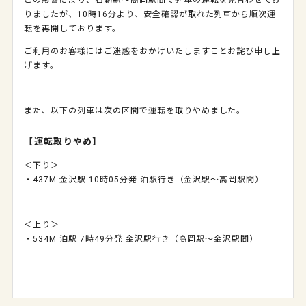
この影響により、石動駅～高岡駅間で列車の運転を見合わせてお
りましたが、10時16分より、安全確認が取れた列車から順次運
転を再開しております。
ご利用のお客様にはご迷惑をおかけいたしますことお詫び申し上
げます。
また、以下の列車は次の区間で運転を取りやめました。
【運転取りやめ】
＜下り＞
・437M 金沢駅 10時05分発 泊駅行き（金沢駅～高岡駅間）
＜上り＞
・534M 泊駅 7時49分発 金沢駅行き（高岡駅～金沢駅間）