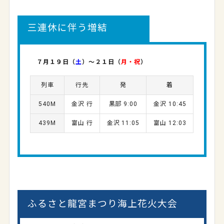
三連休に伴う増結
７月１９日（
土
）～２１日（
月・祝
）
列車
行先
発
着
540M
金沢 行
黒部 9:00
金沢 10:45
439M
富山 行
金沢 11:05
富山 12:03
ふるさと龍宮まつり海上花火大会