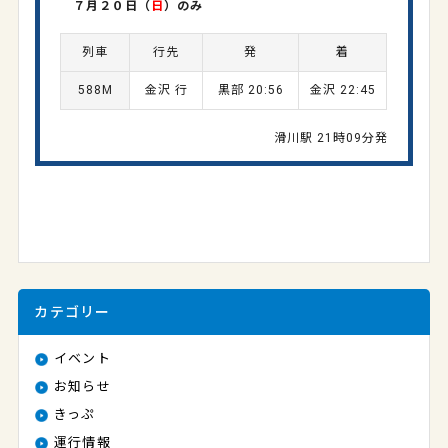
７月２０日（
日
）のみ
列車
行先
発
着
588M
金沢 行
黒部 20:56
金沢 22:45
滑川駅 21時09分発
カテゴリー
イベント
お知らせ
きっぷ
運行情報