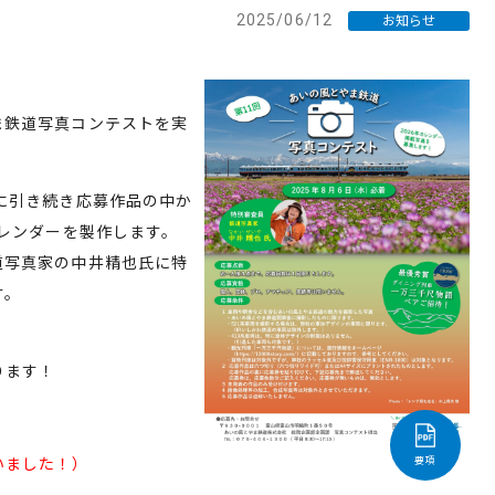
2025/06/12
お知らせ
ま鉄道写真コンテストを実
に引き続き応募作品の中か
レンダーを製作します。
道写真家の中井精也氏に特
す。
ります！
いました！）
要項