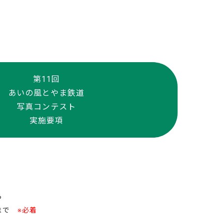
第11回
あいの風とやま鉄道
写真コンテスト
実施要項
ら
まで
※必着