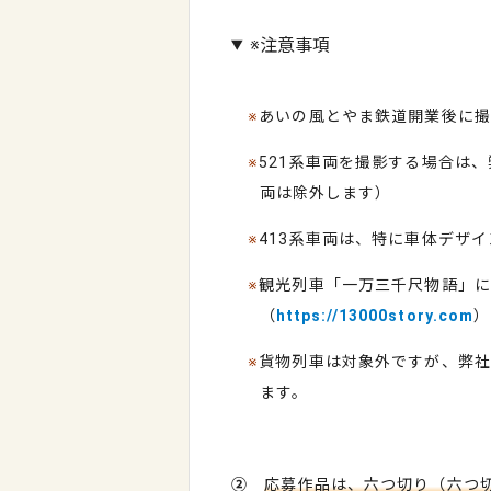
※注意事項
※
あいの風とやま鉄道開業後に撮
※
521
系車両を撮影する場合は、
両は除外します）
※
413
系車両は、特に車体デザイ
※
観光列車「一万三千尺物語」に
（
https://13000story.com
）
※
貨物列車は対象外ですが、弊社
ます。
②
応募作品は、六つ切り（六つ