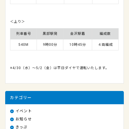
＜上り＞
列車番号
黒部駅発
金沢駅着
編成数
540M
9時00分
10時45分
４両編成
※4/30（水）～5/2（金）は平日ダイヤで運転いたします。
カテゴリー
イベント
お知らせ
きっぷ