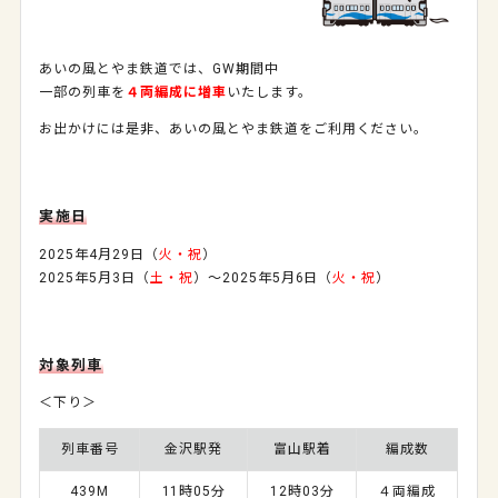
あいの風とやま鉄道では、GW期間中
一部の列車を
４両編成に増車
いたします。
お出かけには是非、あいの風とやま鉄道をご利用ください。
実施日
2025年4月29日（
火・祝
）
2025年5月3日（
土・祝
）～2025年5月6日（
火・祝
）
対象列車
＜下り＞
列車番号
金沢駅発
富山駅着
編成数
439M
11時05分
12時03分
４両編成