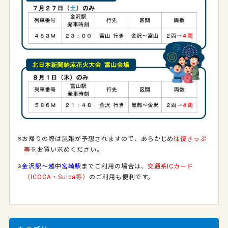
※お帰りの際は混雑が予想されますので、あらかじめ
往復きっぷ
等
をお買い求めください。
※
金沢駅～越中宮崎駅
までご利用の場合は、
交通系ICカード
（ICOCA・Suica等）
のご利用も便利です。