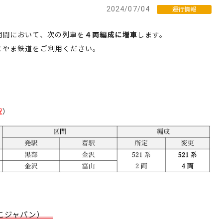
2024/07/04
運行情報
期間において、次の列車を
４両編成に増車
します。
とやま鉄道をご利用ください。
祝
）
しこジャパン）