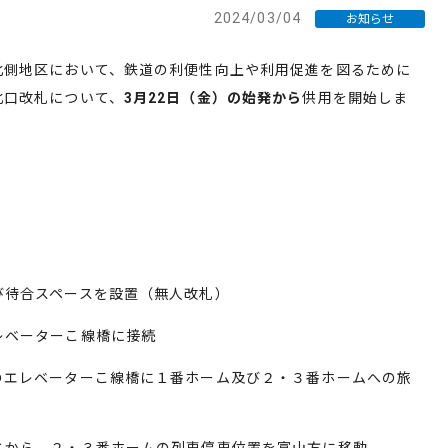
2024/03/04
お知らせ
北側地区において、鉄道の利便性向上や利用促進を図るために
北口改札について、
3月22日（金）の始発から
供用を開始しま
び待合スペースを設置（無人改札）
レベーターこ線橋に接続
のエレベーターこ線橋に１番ホーム及び２・３番ホームへの旅