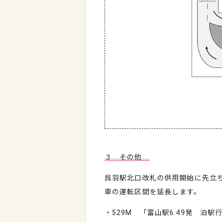
３ その他
呉羽駅北口改札の供用開始に先立ち、
車の運転区間を延長します。
・529M 「富山駅6:49発 泊駅