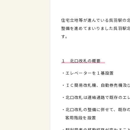
住宅立地等が進んでいる呉羽駅の
整備を進めてまいりました呉羽駅
す。
１ 北口改札の概要
・エレベーターを１基設置
・ＩＣ簡易改札機、自動券売機及
・北口改札は連絡通路で既存のエ
・北口改札の整備に併せて、既存
客用階段を設置