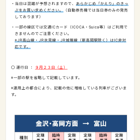
・当日は混雑が予想されますので、
あらかじめ「かえり」のきっ
ぷをお買い求めください。
（自動券売機では当日券のみの発売
しております）
・一部の線区では交通ICカード（ICOCA・Suica等）はご利用で
きませんのでご注意ください。
※JR高山線・JR氷見線・JR城端線（新高岡駅除く）はIC非対
応です。
〇 運行日 ：
９月２３日（土）
※一部の駅を省略して記載しています。
※運用上の都合により、記載の他に増結している列車がございま
す。