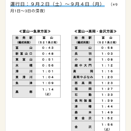
運行日：９月２日（土）～９月４日（月）
（※9
月1日～3日の深夜）