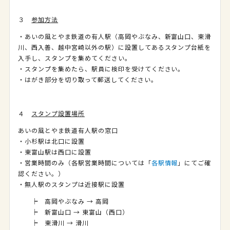
３
参加方法
・あいの風とやま鉄道の有人駅（高岡やぶなみ、新富山口、東滑
川、西入善、越中宮崎以外の駅）に設置してあるスタンプ台紙を
入手し、スタンプを集めてください。
・スタンプを集めたら、駅員に検印を受けてください。
・はがき部分を切り取って郵送してください。
４
スタンプ設置場所
あいの風とやま鉄道有人駅の窓口
・小杉駅は北口に設置
・東富山駅は西口に設置
・営業時間のみ（各駅営業時間については「
各駅情報
」にてご確
認ください。）
・無人駅のスタンプは近接駅に設置
┝ 高岡やぶなみ → 高岡
┝ 新富山口 → 東富山（西口）
┝ 東滑川 → 滑川