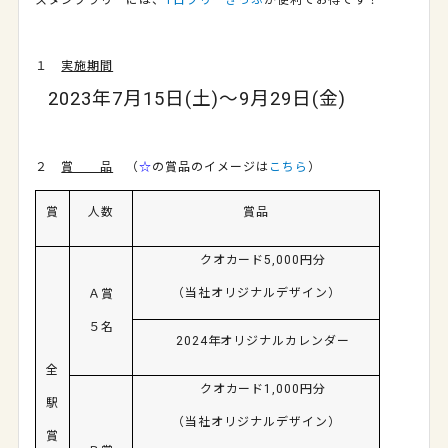
スタンプラリーには、
1日フリーきっぷ
が便利でお得です！
１
実施期間
2023年7月15日(土)～9月29日(金)
２
賞 品
（
☆
の賞品のイメージは
こちら
）
賞
人数
賞品
クオカード
5,000
円分
（当社オリジナルデザイン）
Ａ賞
５名
2024
年オリジナルカレンダー
全
クオカード1
,000
円分
駅
（当社オリジナルデザイン）
賞