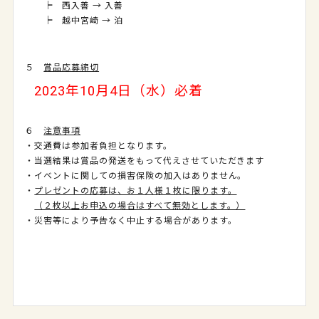
┝ 西入善 → 入善
┝ 越中宮崎 → 泊
５
賞品応募締切
2023年10月4日（水）必着
６
注意事項
・交通費は参加者負担となります。
・当選結果は賞品の発送をもって代えさせていただきます
・イベントに関しての損害保険の加入はありません。
・
プレゼントの応募は、お１人様１枚に限ります。
（２枚以上お申込の場合はすべて無効とし
ます。）
・災害等により予告なく中止する場合があります。