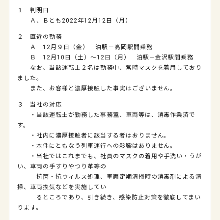
１ 判明日
Ａ、Ｂとも2022年12月12日（月）
２ 直近の勤務
Ａ 12月９日（金） 泊駅－高岡駅間乗務
Ｂ 12月10日（土）～12日（月） 泊駅－金沢駅間乗務
なお、当該運転士２名は勤務中、常時マスクを着用しており
ました。
また、お客様と濃厚接触した事実はございません。
３ 当社の対応
・当該運転士が勤務した事務室、車両等は、消毒作業済で
す。
・社内に濃厚接触者に該当する者はおりません。
・本件にともなう列車運行への影響はありません。
・当社ではこれまでも、社員のマスクの着用や手洗い・うが
い、車両の手すりやつり革等の
抗菌・抗ウィルス処理、車両定期清掃時の消毒剤による清
掃、車両換気などを実施してい
るところであり、引き続き、感染防止対策を徹底してまい
ります。