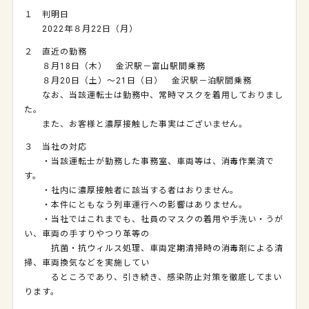
１ 判明日
2022年８月22日（月）
２ 直近の勤務
８月18日（木） 金沢駅－富山駅間乗務
８月20日（土）～21日（日） 金沢駅－泊駅間乗務
なお、当該運転士は勤務中、常時マスクを着用しておりまし
た。
また、お客様と濃厚接触した事実はございません。
３ 当社の対応
・当該運転士が勤務した事務室、車両等は、消毒作業済で
す。
・社内に濃厚接触者に該当する者はおりません。
・本件にともなう列車運行への影響はありません。
・当社ではこれまでも、社員のマスクの着用や手洗い・うが
い、車両の手すりやつり革等の
抗菌・抗ウィルス処理、車両定期清掃時の消毒剤による清
掃、車両換気などを実施してい
るところであり、引き続き、感染防止対策を徹底してまい
ります。