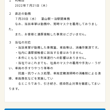
１ 判明日
2022年７月21日（木）
２ 直近の勤務
７月20日（水） 富山駅－泊駅間乗務
なお、当該車掌は勤務中、常時マスクを着用しておりまし
た。
また、お客様と濃厚接触した事実はございません。
３ 当社の対応
・当該車掌が勤務した事務室、車両等は、消毒作業済です。
・社内に濃厚接触者に該当する者はおりません。
・本件にともなう列車運行への影響はありません。
・当社ではこれまでも、社員のマスクの着用や手洗い・うが
い、車両の手すりやつり革等の
抗菌・抗ウィルス処理、車両定期清掃時の消毒剤による清
掃、車両換気などを実施してい
るところであり、引き続き、感染防止対策を徹底してまい
ります。