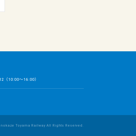
12
（10:00～16:00）
inokaze Toyama Railway All Rights Reserved.