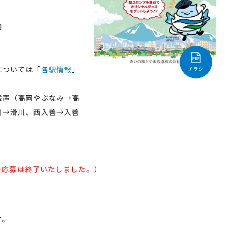
口
については「
各駅情報
」
チラシ
置（高岡やぶなみ→高
→滑川、西入善→入善
（※応募は終了いたしました。）
す。