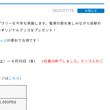
2022/07/16
お知らせ
プラリーを今年も実施します。電車の旅を楽しみながら各駅の
のオリジナルグッズをプレゼント！
っぷ
が便利でお得です！
（土）～９月30日（金）
※応募は終了しました。たくさんのご
ージは
こちら
）
品
5,000
円分