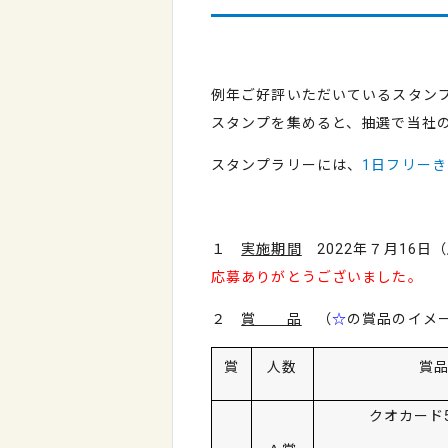
例年ご好評いただいているスタン
スタンプを集めると、抽選で当社
スタンプラリーには、
1日フリーき
１
実施期間
2022年７月16日
応募ありがとうございました。
２
賞 品
（
☆
の賞品のイメ
賞
人数
賞
クオカード