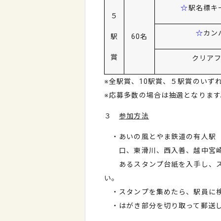
☆
駅名標キ
５
☆
カン
駅
60名
賞
クリアフ
※全駅賞、10駅賞、５駅賞のいず
※応募多数の場合は抽選となります
３
参加方法
・あいの風とやま鉄道の有人駅（
口、東滑川、西入善、越中宮崎
あるスタンプ台紙を入手し、ス
い。
・スタンプを集めたら、駅員に検
・はがき部分を切り取って郵送し