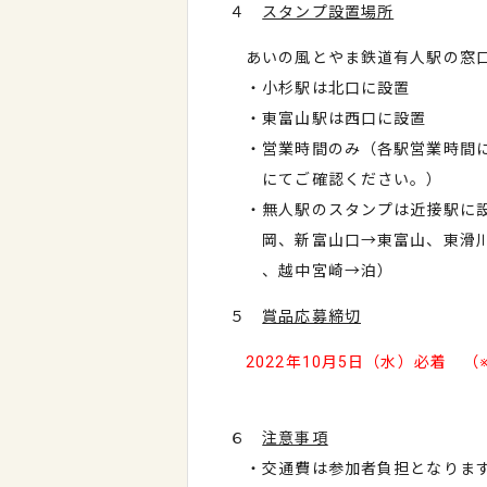
４
スタンプ設置場所
あいの風とやま鉄道有人駅の窓
・小杉駅は北口に設置
・東富山駅は西口に設置
・営業時間のみ（各駅営業時間
にてご確認ください。）
・無人駅のスタンプは近接駅に設
岡、新富山口→東富山、東滑川
、越中宮崎→泊）
５
賞品応募締切
2022年10月5日（水）必着 
６
注意事項
・交通費は参加者負担となりま